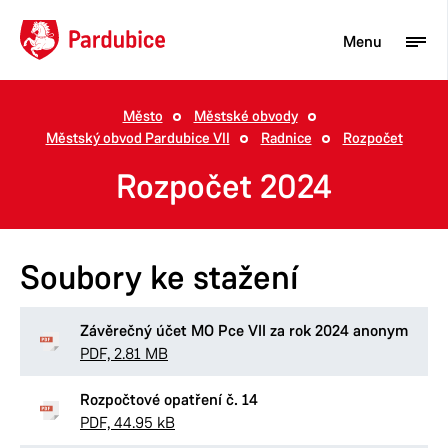
Menu
Město
Městské obvody
Městský obvod Pardubice VII
Radnice
Rozpočet
Turista
Rozpočet 2024
Aktuality
Občan
Soubory ke stažení
Podnikatel
Město
Závěrečný účet MO Pce VII za rok 2024 anonym
PDF, 2.81 MB
Rozpočtové opatření č. 14
PDF, 44.95 kB