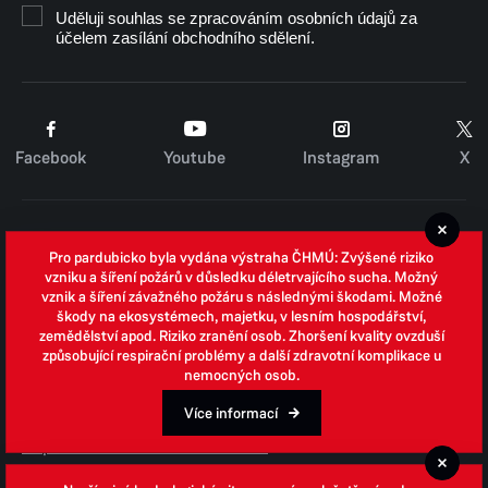
Uděluji souhlas se zpracováním osobních údajů za
účelem zasílání obchodního sdělení.
Facebook
Youtube
Instagram
X
Cookies
Pro pardubicko byla vydána výstraha ČHMÚ: Zvýšené riziko
Zpracování osobních údajů
vzniku a šíření požárů v důsledku déletrvajícího sucha. Možný
vznik a šíření závažného požáru s následnými škodami. Možné
Whistleblowing
škody na ekosystémech, majetku, v lesním hospodářství,
zemědělství apod. Riziko zranění osob. Zhoršení kvality ovzduší
Open data
způsobující respirační problémy a další zdravotní komplikace u
nemocných osob.
Povinně zveřejňované informace
Prohlášení o přístupnosti
Více informací
Odpovědi na žádosti o informace
Jednotné environmentální stanovisko