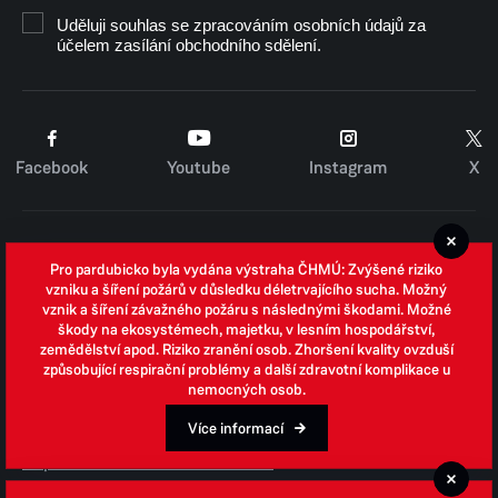
V době mezi 11:30 - 12:30 po předchozí dohodě
Uděluji souhlas se zpracováním osobních údajů za
účelem zasílání obchodního sdělení.
Číslo účtu: ČS 19-1205456399 / 0800
Facebook
Youtube
Instagram
X
Cookies
Pro pardubicko byla vydána výstraha ČHMÚ: Zvýšené riziko
Zpracování osobních údajů
vzniku a šíření požárů v důsledku déletrvajícího sucha. Možný
vznik a šíření závažného požáru s následnými škodami. Možné
Whistleblowing
škody na ekosystémech, majetku, v lesním hospodářství,
zemědělství apod. Riziko zranění osob. Zhoršení kvality ovzduší
Open data
způsobující respirační problémy a další zdravotní komplikace u
nemocných osob.
Povinně zveřejňované informace
Prohlášení o přístupnosti
Více informací
Odpovědi na žádosti o informace
Jednotné environmentální stanovisko