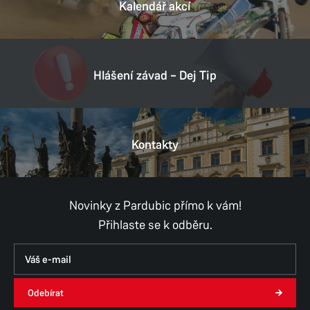
530 06 Pardubice
Kalendář akcí
Tel.:
466 301 160
E-mail:
podatelna@umo6.mmp.cz
Datová schránka:
vy7byam
Hlášení závad – Dej Tip
IČ:
IČO 00274046
Provozní doba
Kontakty
Pondělí
8:00–11:30,
12:30–17:00
Úterý
8:00–11:30,
12:30–15:00
Středa
8:00–11:30,
12:30–17:00
Čtvrtek
Novinky z Pardubic přímo k vám!
8:00–11:30,
12:30–15:00
Přihlaste se k odběru.
Pátek
8:00–11:30,
12:30–14:30
Výjimky
Pokladna pro placení poplatků otevřena denně dle
Odebírat
provozní doby úřadu