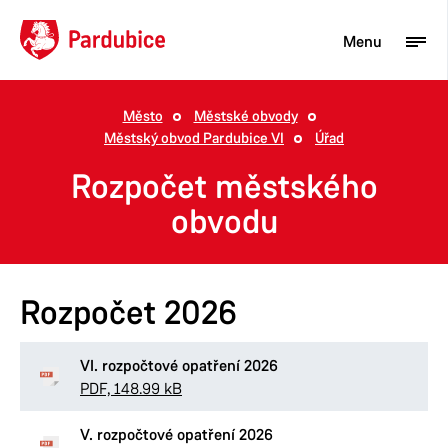
Menu
Město
Městské obvody
Městský obvod Pardubice VI
Úřad
Turista
Rozpočet městského
Aktuality
obvodu
Občan
Podnikatel
Rozpočet 2026
Město
VI. rozpočtové opatření 2026
PDF, 148.99 kB
V. rozpočtové opatření 2026