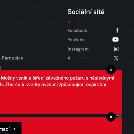
Sociální sítě
Facebook
Youtube
e
Instagram
tě Pardubice
X
u
. Možný vznik a šíření závažného požáru s následnými
 Zhoršení kvality ovzduší způsobující respirační
rmací