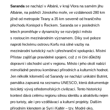
Saranda
se nachází v Albánii, v kraji Vlora na samém jihu
Albánie, na pobřeží Jónského moře, ve vzdálenosti 280 km
jižně od metropole Tirany a 35 km severně od hraničního
přechodu Konispol s Řeckem. Saranda se v posledních
letech proměňuje v dynamicky se rozvíjející město
s rostoucím mezinárodním významem. Díky své poloze
naproti řeckému ostrovu Korfu má silné vazby na
mezinárodní turistický ruch i přeshraniční spolupráci. Místní
Přístav zajišťuje pravidelné spojení, což z ní činí důležitý
dopravní i obchodní uzel v regionu. Město i jeho okolí nabízí
mimořádně pestrou kombinaci přírodních a kulturních hodnot.
Jen několik kilometrů od Sarandy se nachází unikátní Butrint,
památka zapsaná na seznamu UNESCO, která dokumentuje
tisíciletý vývoj středomořských civilizací. Tento historický
kontext dává celému regionu silnou identitu a atraktivitu nejen
pro turisty, ale i pro vzdělávací a kulturní projekty. Dalším
přírodním klenotem je Syri i Kaltër – tzv. Modré oko,