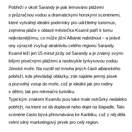
Pobřeží v okolí Sarandy je pak lemováno plážemi
s průzračnou vodou a dramatickými horskými scenériemi,
které vytvářejí ideální podmínky pro udržitelný turismus,
zejména pláže v oblasti městečka Ksamil patří k tomu
nejkrásnějšímu, co může jižní Albánie nabídnout – a právě
ony výrazně zvyšují atraktivitu celého regionu Sarandy.
Ksamil leží jen 15 minut jízdy od Sarandy a je známý svými
bílými písečnými plážemi a neobvykle tyrkysovou vodou
Jónské moře. Na rozdíl od mnoha jiných částí albánského
pobřeží, kde převládají oblázky, zde najdete jemný písek
a pozvolný vstup do moře, což je ideální jak pro rodiny
s dětmi, tak pro rekreační turistiku.
Typickým znakem Ksamilu jsou také malé ostrůvky nedaleko
pobřeží, na které se dá doplavat nebo dojet na šlapadle. Tato
scenérie často bývá přirovnávána ke Karibiku, což z něj dělá
velmi silný marketingový prvek pro celý region.