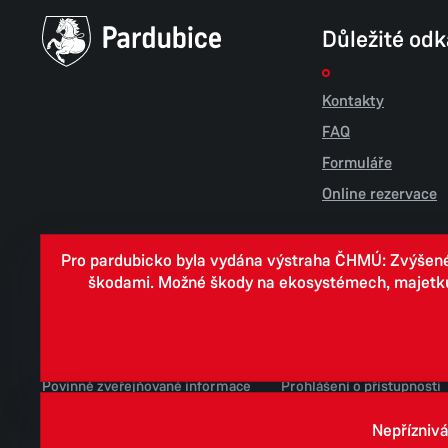
Důležité od
Kontakty
FAQ
Formuláře
Online rezervace
Pro pardubicko byla vydána výstraha ČHMÚ: Zvýšené r
škodami. Možné škody na ekosystémech, majetku, v
Cookies
Zpracování osobních údajů
Whistleblowing
Povinně zveřejňované informace
Prohlášení o přístupnosti
Jednotné environmentální stanovisko
Nepříznivá