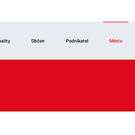
ality
Občan
Podnikatel
Město