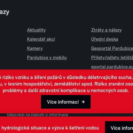
kazy
Aktuality
Ztráty a nálezy
Kalendář akcí
Úřední deska
Kamery
Geoportál Pardubic
Pardubice v mobilu
Přílety/odlety letiš
eportal.pardubice.e
iziko vzniku a šíření požárů v důsledku déletrvajícího sucha
 lesním hospodářství, zemědělství apod. Riziko zranění osob.
problémy a další zdravotní komplikace u nemocných osob.
Více informací
Open data
Odpovědi na žádosti o informace
 hydrologická situace a výzva k šetření vodou
Více info