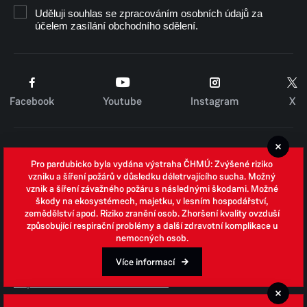
Uděluji souhlas se zpracováním osobních údajů za
účelem zasílání obchodního sdělení.
Facebook
Youtube
Instagram
X
Cookies
Pro pardubicko byla vydána výstraha ČHMÚ: Zvýšené riziko
Zpracování osobních údajů
vzniku a šíření požárů v důsledku déletrvajícího sucha. Možný
vznik a šíření závažného požáru s následnými škodami. Možné
Whistleblowing
škody na ekosystémech, majetku, v lesním hospodářství,
zemědělství apod. Riziko zranění osob. Zhoršení kvality ovzduší
Open data
způsobující respirační problémy a další zdravotní komplikace u
nemocných osob.
Povinně zveřejňované informace
Prohlášení o přístupnosti
Více informací
Odpovědi na žádosti o informace
Jednotné environmentální stanovisko