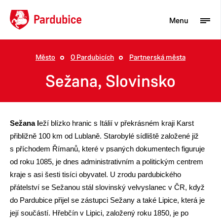
Menu
Město
O Pardubicích
Partnerská města
Turista
Sežana, Slovinsko
Aktuality
Občan
Sežana l
eží blízko hranic s Itálií v překrásném kraji Karst
Podnikatel
přibližně 100 km od Lublaně. Starobylé sídliště založené již
s příchodem Římanů, které v psaných dokumentech figuruje
Město
od roku 1085, je dnes administrativním a politickým centrem
kraje s asi šesti tisíci obyvatel. U zrodu pardubického
přátelství se Sežanou stál slovinský velvyslanec v ČR, když
do Pardubice přijel se zástupci Sežany a také Lipice, která je
její součástí. Hřebčín v Lipici, založený roku 1850, je po