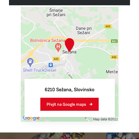
Rozloha:
217,4 km²
Starosta:
Andrej Sila​​​​​​​
Poloha:
Pobřežně-krasový region
6210
Sežana
,
Slovinsko
Přejít na Google maps