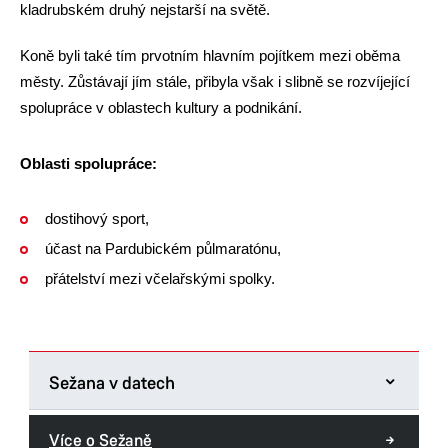
kladrubském druhý nejstarší na světě.
Koně byli také tím prvotním hlavním pojítkem mezi oběma
městy. Zůstávají jím stále, přibyla však i slibně se rozvíjející
spolupráce v oblastech kultury a podnikání.
Oblasti spolupráce:
dostihový sport,
účast na Pardubickém půlmaratónu,
přátelství mezi včelařskými spolky.
Sežana v datech
Počet obyvatel:
6 037
Více o Sežaně