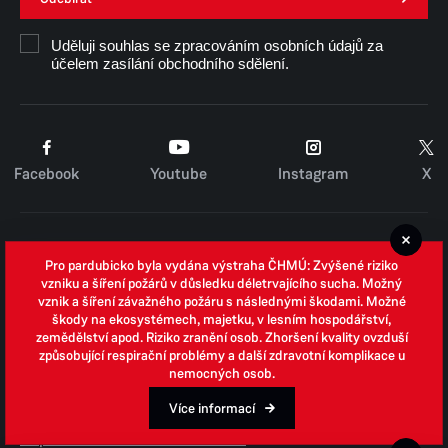
Uděluji souhlas se zpracováním osobních údajů za
účelem zasílání obchodního sdělení.
Facebook
Youtube
Instagram
X
Cookies
Pro pardubicko byla vydána výstraha ČHMÚ: Zvýšené riziko
Zpracování osobních údajů
vzniku a šíření požárů v důsledku déletrvajícího sucha. Možný
vznik a šíření závažného požáru s následnými škodami. Možné
Whistleblowing
škody na ekosystémech, majetku, v lesním hospodářství,
zemědělství apod. Riziko zranění osob. Zhoršení kvality ovzduší
Open data
způsobující respirační problémy a další zdravotní komplikace u
nemocných osob.
Povinně zveřejňované informace
Prohlášení o přístupnosti
Více informací
Odpovědi na žádosti o informace