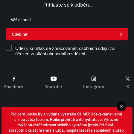
Přihlaste se k odběru.
Odebírat
Uděluji souhlas se zpracováním osobních údajů za
účelem zasílání obchodního sdělení.
Facebook
Youtube
Instagram
X
Cookies
Pro pardubicko byla vydána výstraha ČHMÚ: Očekáváme velmi
Zpracování osobních údajů
silnou zátěž teplem. Riziko přehřátí a dehydratace. Výrazně
zvýšená zátěž zdravotnického systému (praktičtí lékaři,
Whistleblowing
zdravotnická záchranná služba, hospitalizace) a sociálních služeb