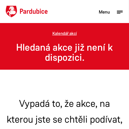
Menu
Kalendář akcí
Turista
Hledaná akce již není k
Aktuality
dispozici.
Občan
Podnikatel
Město
Vypadá to, že akce, na
kterou jste se chtěli podívat,