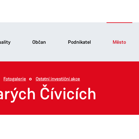
ality
Občan
Podnikatel
Město
Fotogalerie
Ostatní investiční akce
arých Čívicích