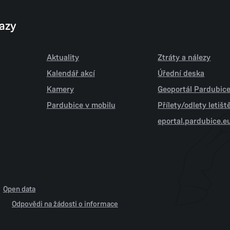
kazy
Aktuality
Ztráty a nálezy
Kalendář akcí
Úřední deska
Kamery
Geoportál Pardubic
Pardubice v mobilu
Přílety/odlety letiš
eportal.pardubice.e
Open data
Odpovědi na žádosti o informace