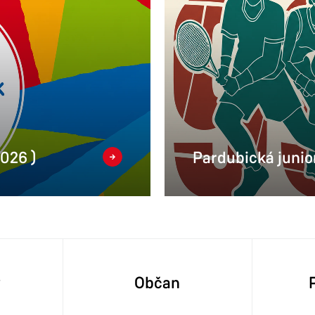
2026 )
Pardubická junior
y
Občan