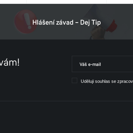
Hlášení závad – Dej Tip
 vám!
Uděluji souhlas se zpraco