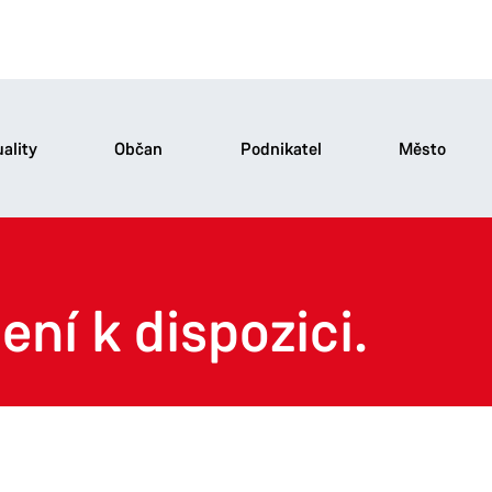
ality
Občan
Podnikatel
Město
ení k dispozici.