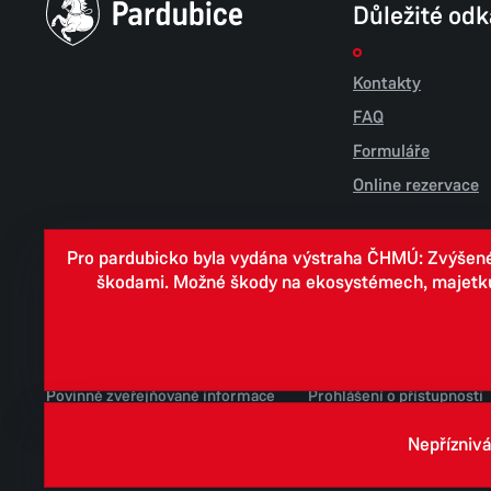
Důležité od
Kontakty
FAQ
Formuláře
Online rezervace
Pro pardubicko byla vydána výstraha ČHMÚ: Zvýšené r
škodami. Možné škody na ekosystémech, majetku, v
Cookies
Zpracování osobních údajů
Whistleblowing
Povinně zveřejňované informace
Prohlášení o přístupnosti
Jednotné environmentální stanovisko
Nepříznivá