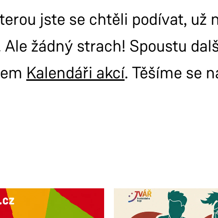
terou jste se chtěli podívat, už
 Ale žádný strach! Spoustu dal
šem
Kalendáři akcí
. Těšíme se n