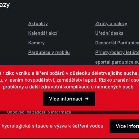
kazy
Aktuality
Ztráty a nálezy
Kalendář akcí
Úřední deska
Kamery
Geoportál Pardubic
Pardubice v mobilu
Přílety/odlety letiš
eportal.pardubice.e
iziko vzniku a šíření požárů v důsledku déletrvajícího sucha
 lesním hospodářství, zemědělství apod. Riziko zranění osob.
problémy a další zdravotní komplikace u nemocných osob.
Více informací
Open data
Odpovědi na žádosti o informace
 hydrologická situace a výzva k šetření vodou
Více info