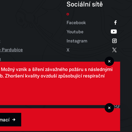
Sociální sítě
Facebook
Youtube
e
Instagram
tě Pardubice
X
u
. Možný vznik a šíření závažného požáru s následnými
 Zhoršení kvality ovzduší způsobující respirační
rmací