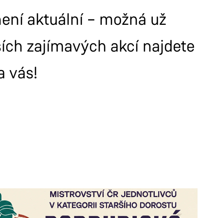
 není aktuální – možná už
ších zajímavých akcí najdete
a vás!