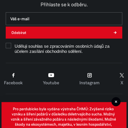
Přihlaste se k odběru.
Odebírat
Uděluji souhlas se zpracováním osobních údajů za
účelem zasílání obchodního sdělení.
Facebook
Youtube
Instagram
X
Cookies
Pro pardubicko byla vydána výstraha ČHMÚ: Zvýšené riziko
Zpracování osobních údajů
vzniku a šíření požárů v důsledku déletrvajícího sucha. Možný
vznik a šíření závažného požáru s následnými škodami. Možné
Whistleblowing
škody na ekosystémech, majetku, v lesním hospodářství,