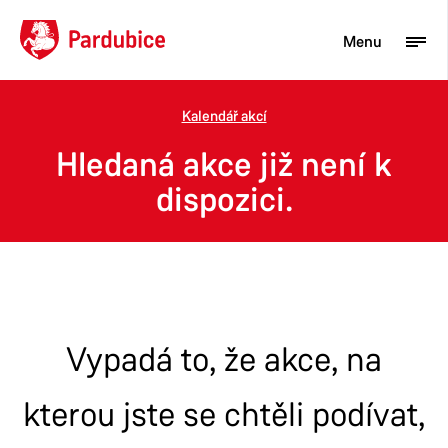
Menu
Kalendář akcí
Turista
Hledaná akce již není k
Aktuality
dispozici.
Občan
Podnikatel
Město
Vypadá to, že akce, na
kterou jste se chtěli podívat,