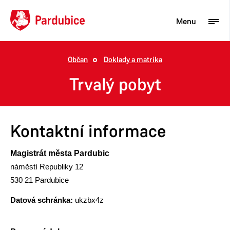
Menu
Občan
Doklady a matrika
Turista
Trvalý pobyt
Aktuality
Občan
Kontaktní informace
Podnikatel
Magistrát města Pardubic
Město
náměstí Republiky 12
530 21 Pardubice
Datová schránka:
ukzbx4z