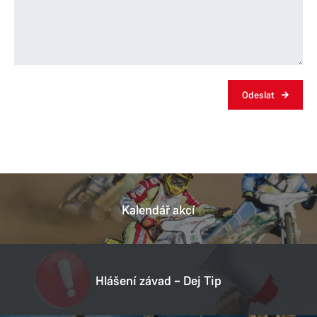
v případě vlastnictví bytu (domu) či práva z věcného
břemene je nutné doložit výpis z katastru nemovitostí
nebo kupní smlouvu zaregistrovanou katastrálním
úřadem. Za občana mladšího 15-ti let změnu trvalého
pobytu provádí zákonný zástupce. Za přihlášení se
k novému trvalému pobytu se hradí správní poplatek ve
Odeslat
výši 50,- Kč, který uhradíte na pokladně magistrátu číslo
dveří 2115, tento poplatek se netýká osob mladších 15-ti
let. Po přihlášení se trvalému pobytu Vám bude ustřižen
roh občanského průkazu a vydáno potvrzení o změně
trvalého pobytu, které je třeba předkládat společně
s občanským průkazem do té doby, než Vám bude
Kalendář akcí
vyřízen občanský průkaz nový.
Hlášení závad – Dej Tip