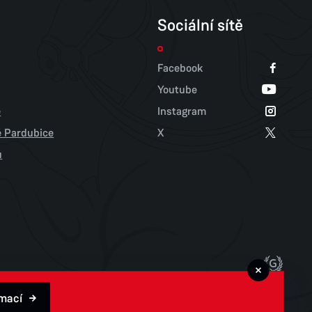
Sociální sítě
Facebook
Youtube
e
Instagram
tě Pardubice
X
u
rmací