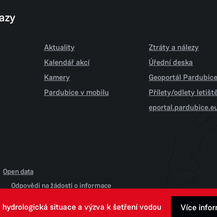
kazy
Aktuality
Ztráty a nálezy
Kalendář akcí
Úřední deska
Kamery
Geoportál Pardubic
Pardubice v mobilu
Přílety/odlety letiš
eportal.pardubice.e
Open data
Odpovědi na žádosti o informace
 hydrologická situace a výzva k šetření vodou
Více info