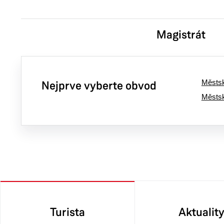
Magistrát
Městsk
Nejprve vyberte obvod
Městs
Turista
Aktualit