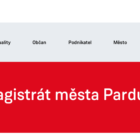
ality
Občan
Podnikatel
Město
agistrát města Pard