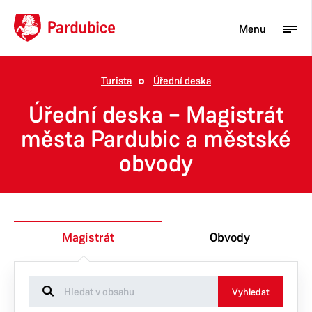
Menu
Turista
Úřední deska
Turista
Úřední deska – Magistrát
Aktuality
města Pardubic a městské
obvody
Občan
Podnikatel
Město
Magistrát
Obvody
Vyhledat