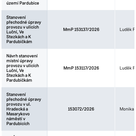
území Pardubice
území Pardubice
Stanovení
Stanovení
přechodné úpravy
přechodné úpravy
provozu v ulicích
provozu v ulicích
MmP 153137/2026
Luděk Fi
Luční, Ve
Luční, Ve
Stezkách a K
Stezkách a K
Pardubičkám
Pardubičkám
Návrh stanovení
Návrh stanovení
místní úpravy
místní úpravy
provozu v ulicích
provozu v ulicích
MmP 153117/2026
Luděk Fi
Luční, Ve
Luční, Ve
Stezkách a K
Stezkách a K
Pardubičkám
Pardubičkám
Stanovení
Stanovení
přechodné úpravy
přechodné úpravy
provozu v ul.
provozu v ul.
Hradecká a
Hradecká a
153072/2026
Monika 
Masarykovo
Masarykovo
náměstí v
náměstí v
Pardubicích
Pardubicích