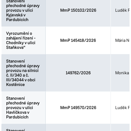
Stanovení
Stanovení
přechodné úpravy
přechodné úpravy
provozu v ulici
provozu v ulici
MmP 150102/2026
Luděk Fi
Kyjevská v
Kyjevská v
Pardubicích
Pardubicích
Vyrozumění o
Vyrozumění o
zahájení řízení -
zahájení řízení -
MmP 145418/2026
Mária N
Chodníky v ulici
Chodníky v ulici
Staňkova“
Staňkova“
Stanovení
Stanovení
přechodné úpravy
přechodné úpravy
provozu na silnici
provozu na silnici
149762/2026
Monika 
č. II/340 a č.
č. II/340 a č.
III/34044 v obci
III/34044 v obci
Kostěnice
Kostěnice
Stanovení
Stanovení
přechodné úpravy
přechodné úpravy
provozu v ulici
provozu v ulici
MmP 149570/2026
Luděk Fi
Havlíčkova v
Havlíčkova v
Pardubicích
Pardubicích
Stanovení
Stanovení