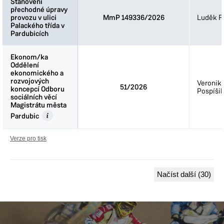
Stanovení
Stanovení
přechodné úpravy
přechodné úpravy
provozu v ulici
provozu v ulici
MmP 149336/2026
Luděk Fi
Palackého třída v
Palackého třída v
Pardubicích
Pardubicích
Ekonom/ka
Ekonom/ka
Oddělení
Oddělení
ekonomického a
ekonomického a
rozvojových
rozvojových
Veronik
51/2026
koncepcí Odboru
koncepcí Odboru
Pospíšil
sociálních věcí
sociálních věcí
Magistrátu města
Magistrátu města
Pardubic
Pardubic
Verze pro tisk
Načíst další (30)