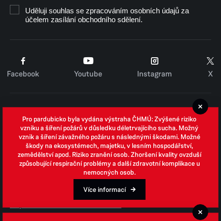
Uděluji souhlas se zpracováním osobních údajů za
účelem zasílání obchodního sdělení.
Facebook
Youtube
Instagram
X
Cookies
Pro pardubicko byla vydána výstraha ČHMÚ: Zvýšené riziko
Zpracování osobních údajů
vzniku a šíření požárů v důsledku déletrvajícího sucha. Možný
vznik a šíření závažného požáru s následnými škodami. Možné
Whistleblowing
škody na ekosystémech, majetku, v lesním hospodářství,
zemědělství apod. Riziko zranění osob. Zhoršení kvality ovzduší
Open data
způsobující respirační problémy a další zdravotní komplikace u
nemocných osob.
Povinně zveřejňované informace
Prohlášení o přístupnosti
Více informací
Odpovědi na žádosti o informace
Jednotné environmentální stanovisko