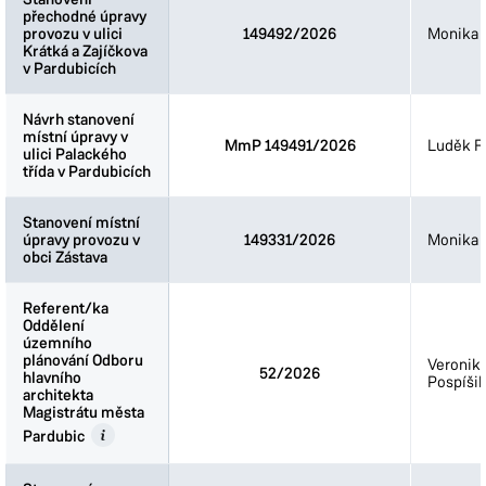
přechodné úpravy
přechodné úpravy
provozu v ulici
provozu v ulici
149492/2026
Monika 
Krátká a Zajíčkova
Krátká a Zajíčkova
v Pardubicích
v Pardubicích
Návrh stanovení
Návrh stanovení
místní úpravy v
místní úpravy v
MmP 149491/2026
Luděk Fi
ulici Palackého
ulici Palackého
třída v Pardubicích
třída v Pardubicích
Stanovení místní
Stanovení místní
úpravy provozu v
úpravy provozu v
149331/2026
Monika 
obci Zástava
obci Zástava
Referent/ka
Referent/ka
Oddělení
Oddělení
územního
územního
plánování Odboru
plánování Odboru
Veronik
52/2026
hlavního
hlavního
Pospíšil
architekta
architekta
Magistrátu města
Magistrátu města
Pardubic
Pardubic