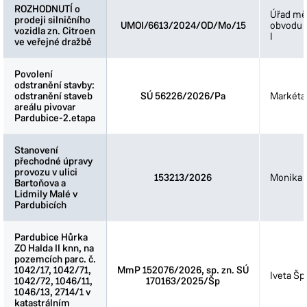
ROZHODNUTÍ o
ROZHODNUTÍ o
Úřad mě
prodeji silničního
prodeji silničního
UMOI/6613/2024/OD/Mo/15
obvodu 
vozidla zn. Citroen
vozidla zn. Citroen
I
ve veřejné dražbě
ve veřejné dražbě
Povolení
Povolení
odstranění stavby:
odstranění stavby:
odstranění staveb
odstranění staveb
SÚ 56226/2026/Pa
Markéta
areálu pivovar
areálu pivovar
Pardubice-2.etapa
Pardubice-2.etapa
Stanovení
Stanovení
přechodné úpravy
přechodné úpravy
provozu v ulici
provozu v ulici
153213/2026
Monika 
Bartoňova a
Bartoňova a
Lidmily Malé v
Lidmily Malé v
Pardubicích
Pardubicích
Pardubice Hůrka
Pardubice Hůrka
ZO Halda II knn, na
ZO Halda II knn, na
pozemcích parc. č.
pozemcích parc. č.
1042/17, 1042/71,
1042/17, 1042/71,
MmP 152076/2026, sp. zn. SÚ
Iveta Šp
1042/72, 1046/11,
1042/72, 1046/11,
170163/2025/Šp
1046/13, 2714/1 v
1046/13, 2714/1 v
katastrálním
katastrálním