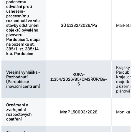
podanému
podanému
odvolání proti
odvolání proti
usnesení-
usnesení-
procesnímu
procesnímu
rozhodnutí ve věci
rozhodnutí ve věci
stavby odstranění
stavby odstranění
SÚ 51382/2026/Pa
Markéta
objektů bývalého
objektů bývalého
pivovaru
pivovaru
Pardubice 1. etapa
Pardubice 1. etapa
na pozemku st.
na pozemku st.
385/1, st. 385/14
385/1, st. 385/14
k.ú. Pardubice
k.ú. Pardubice
Krajský 
Veřejná vyhláška -
Veřejná vyhláška -
Pardubi
KUPA-
Rozhodnutí
Rozhodnutí
kraje, o
11354/2026/85/OMSŘÚP/Be-
(Pardubické
(Pardubické
majetkov
6
inovační centrum)
inovační centrum)
a územn
plánován
Oznámení o
Oznámení o
zveřejnění
zveřejnění
MmP 150003/2026
Monika 
rozpočtových
rozpočtových
opatření
opatření