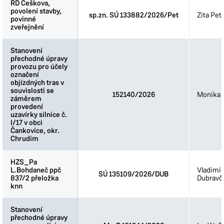
RD Češkova,
RD Češkova,
povolení stavby,
povolení stavby,
sp.zn. SÚ 133882/2026/Pet
Zita Pet
povinné
povinné
zveřejnění
zveřejnění
Stanovení
Stanovení
přechodné úpravy
přechodné úpravy
provozu pro účely
provozu pro účely
označení
označení
objízdných tras v
objízdných tras v
souvislosti se
souvislosti se
152140/2026
Monika 
záměrem
záměrem
provedení
provedení
uzavírky silnice č.
uzavírky silnice č.
I/17 v obci
I/17 v obci
Čankovice, okr.
Čankovice, okr.
Chrudim
Chrudim
HZS_Pa
HZS_Pa
L.Bohdaneč ppč
L.Bohdaneč ppč
Vladimír
SÚ 135109/2026/DUB
837/2 přeložka
837/2 přeložka
Dubravč
knn
knn
Stanovení
Stanovení
přechodné úpravy
přechodné úpravy