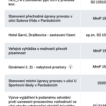
HZS_Pa L.Bohdaneč ppč 837/2 přeložka
SÚ 1351
knn
Stanovení přechodné úpravy provozu v
MmP 15
ulici Sukova třída v Pardubicích
Hotel Garni, Dražkovice - zastavení řízení
sp.zn. SÚ 1
Veřejná vyhláška o možnosti převzít
MmP 15
písemnost
MmP 15
Oznámení č. 21 - nebytové prostory
Stanovení místní úpravy provozu v ulici U
1500
Sportovní školy v Pardubicích
Výzva-vyjádření k podanému odvolání
proti usnesení-procesnímu rozhodnutí ve