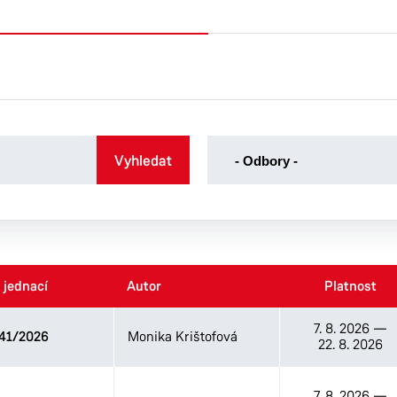
-
Vyhledat
- Odbory -
Odbory
-
Kancelář tajemníka
Odbor dopravy
Odbor ekonomický
 jednací
 jednací
Autor
Autor
Platnost
Platnost
Odbor majetku a investic
Odbor sociálních věcí
7. 8. 2026
—
41/2026
Monika Krištofová
Odbor správních agend
22. 8. 2026
Odbor školství, kultury a
sportu
7. 8. 2026
—