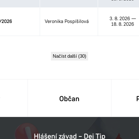
3. 8. 2026
—
/2026
Veronika Pospíšilová
18. 8. 2026
Načíst další (30)
y
Občan
Hlášení závad – Dej Tip