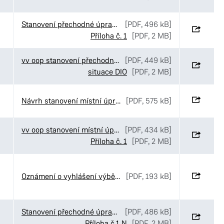
Stanovení přechodné úpravy provozu v ulici Havlíčkova v Pardubicích
[PDF, 496 kB]
Příloha č. 1
[PDF, 2 MB]
vv oop stanovení přechodné úpravy Gasco Krátká
[PDF, 449 kB]
situace DIO
[PDF, 2 MB]
Návrh stanovení místní úpravy v ulici Palackého třída v Pardubicích
[PDF, 575 kB]
vv oop stanovení místní úpravy provozu Rokytno
[PDF, 434 kB]
Příloha č. 1
[PDF, 2 MB]
Oznámení o vyhlášení výběrového řízení č. 52-2026
[PDF, 193 kB]
Stanovení přechodné úpravy provozu v ulici Palackého třída v Pardubicích
[PDF, 486 kB]
Příloha č.1 N
[PDF, 2 MB]