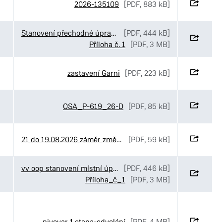
2026-135109
[PDF, 883 kB]
Stanovení přechodné úpravy provozu v ulici Sukova třída v Pardubicích
[PDF, 444 kB]
Příloha č. 1
[PDF, 3 MB]
zastavení Garni
[PDF, 223 kB]
OSA_P-619_26-D
[PDF, 85 kB]
21 do 19.08.2026 záměr změny NS
[PDF, 59 kB]
vv oop stanovení místní úpravy OD U Sportovní školy
[PDF, 446 kB]
Příloha_č_1
[PDF, 3 MB]
pivovar 1.etapa-odvolání
[PDF, 4 MB]