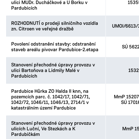
ulici MUDr. Ducháčkové a U Borku v
1535
Pardubicích
ROZHODNUTÍ o prodeji silničního vozidla
UMOI/6613/
zn. Citroen ve veřejné dražbě
Povolení odstranění stavby: odstranění
SÚ 562
staveb areálu pivovar Pardubice-2.etapa
Stanovení přechodné úpravy provozu v
ulici Bartoňova a Lidmily Malé v
1532
Pardubicích
Pardubice Hůrka ZO Halda II knn, na
pozemcích parc. č. 1042/17, 1042/71,
MmP 152076
1042/72, 1046/11, 1046/13, 2714/1 v
SÚ 1701
katastrálním území Pardubice
Stanovení přechodné úpravy provozu v
ulicích Luční, Ve Stezkách a K
MmP 15
Pardubičkám