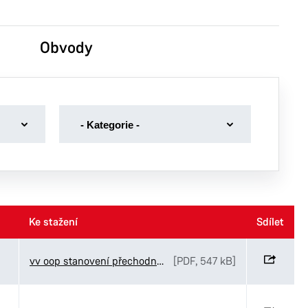
Obvody
-
- Kategorie -
Kategorie
-
Dotace
Dražební vyhlášky
Volby
Ke stažení
Ke stažení
Sdílet
Sdílet
Volná místa magistrát
vv oop stanovení přechodné úpravy Smažilová Legionářská
[PDF, 547 kB]