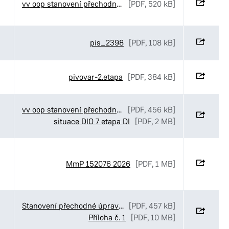
vv oop stanovení přechodné úpravy Maping MUDr. Ducháčkové
[PDF, 520 kB]
pis_2398
[PDF, 108 kB]
pivovar-2.etapa
[PDF, 384 kB]
vv oop stanovení přechodné úpravy SmP Bartoňova
[PDF, 456 kB]
situace DIO 7 etapa DI
[PDF, 2 MB]
MmP 152076 2026
[PDF, 1 MB]
Stanovení přechodné úpravy provozu v ulicích Luční_Ve Stezkách a K Pardubičkám v Pardubicích
[PDF, 457 kB]
Příloha č. 1
[PDF, 10 MB]