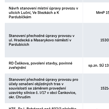
Návrh stanovení místní úpravy provozu v
ulicích Luční, Ve Stezkách a K
MmP 15
Pardubičkám
Stanovení přechodné úpravy provozu v
ul. Hradecká a Masarykovo náměstí v
1530
Pardubicích
RD Češkova, povolení stavby, povinné
sp.zn. SÚ 1
zveřejnění
Stanovení přechodné úpravy provozu pro
účely označení objízdných tras v
souvislosti se záměrem provedení
1521
uzavírky silnice č. I/17 v obci Čankovice,
okr. Chrudim