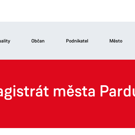
ality
Občan
Podnikatel
Město
agistrát města Pard