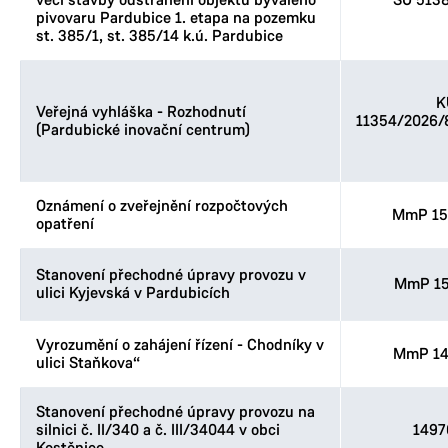
věci stavby odstranění objektů bývalého
SÚ 513
pivovaru Pardubice 1. etapa na pozemku
st. 385/1, st. 385/14 k.ú. Pardubice
K
Veřejná vyhláška - Rozhodnutí
11354/2026
(Pardubické inovační centrum)
Oznámení o zveřejnění rozpočtových
MmP 15
opatření
Stanovení přechodné úpravy provozu v
MmP 15
ulici Kyjevská v Pardubicích
Vyrozumění o zahájení řízení - Chodníky v
MmP 14
ulici Staňkova“
Stanovení přechodné úpravy provozu na
silnici č. II/340 a č. III/34044 v obci
1497