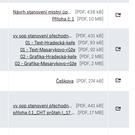
Návrh stanovení místní úpravy provozu v ulicích Luční_Ve Stezkách a K Pardubičkám
[PDF, 438 kB]
Příloha č. 1
[PDF, 10 MB]
vv oop stanovení přechodné úpravy MOI středové ostrůvky
[PDF, 431 kB]
01 - Text-Hradecká-keře
[PDF, 93 kB]
01 - Text-Masarykovo-růže
[PDF, 92 kB]
02 - Grafika-Hradecká-keře
[PDF, 2 MB]
02 - Grafika-Masarykovo-růže
[PDF, 2 MB]
Češkova
[PDF, 274 kB]
vv oop stanovení přechodné úpravy provozu CHládek Tintěra Čankovice objízdná trasa
[PDF, 441 kB]
příloha č.1_CHT průtah I_17 Čankovice
[PDF, 17 MB]