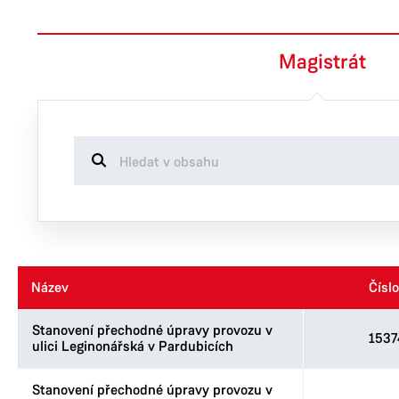
Magistrát
Název
Název
Číslo
Číslo
Stanovení přechodné úpravy provozu v
1537
ulici Leginonářská v Pardubicích
Stanovení přechodné úpravy provozu v