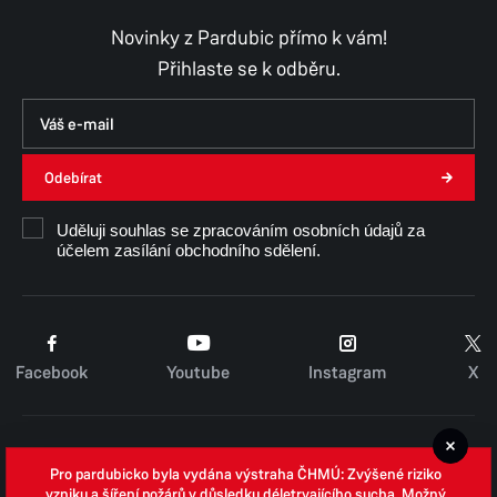
Novinky z Pardubic přímo k vám!
Přihlaste se k odběru.
Odebírat
Uděluji souhlas se zpracováním osobních údajů za
účelem zasílání obchodního sdělení.
Facebook
Youtube
Instagram
X
Cookies
Pro pardubicko byla vydána výstraha ČHMÚ: Zvýšené riziko
Zpracování osobních údajů
vzniku a šíření požárů v důsledku déletrvajícího sucha. Možný