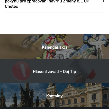
pokynů pro zpracování návrhu Změny č. 1 ÚP
Choteč
Kalendář akcí
Hlášení závad – Dej Tip
Kontakty