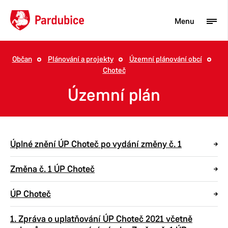
Menu
Občan
Plánování a projekty
Územní plánování obcí
Choteč
Turista
Územní plán
Aktuality
Občan
Podnikatel
Úplné znění ÚP Choteč po vydání změny č. 1
Město
Změna č. 1 ÚP Choteč
ÚP Choteč
1. Zpráva o uplatňování ÚP Choteč 2021 včetně