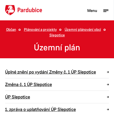
Menu
Občan
Plánování a projekty
Územní plánování obcí
Slepotice
Turista
Územní plán
Aktuality
Občan
Podnikatel
Úplné znění po vydání Změny č. 1 ÚP Slepotice
Město
Změna č. 1 ÚP Slepotice
ÚP Slepotice
1. zpráva o uplatňování ÚP Slepotice