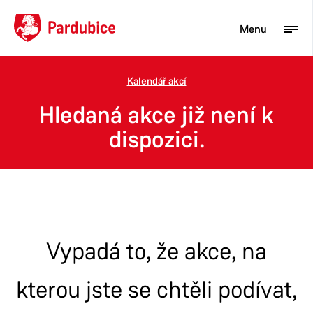
Menu
Kalendář akcí
Turista
Hledaná akce již není k
Aktuality
dispozici.
Občan
Podnikatel
Město
Vypadá to, že akce, na
kterou jste se chtěli podívat,