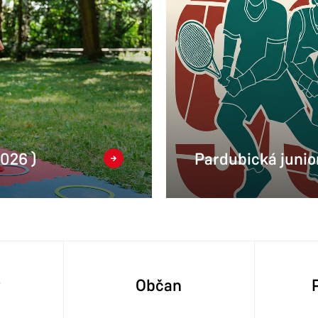
2026 )
Pardubická junior
y
Občan