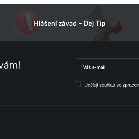
Hlášení závad – Dej Tip
 vám!
Uděluji souhlas se zpraco