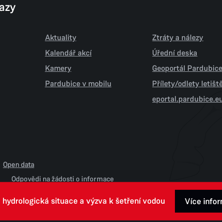
kazy
Aktuality
Ztráty a nálezy
Kalendář akcí
Úřední deska
Kamery
Geoportál Pardubic
Pardubice v mobilu
Přílety/odlety letiš
eportal.pardubice.e
Open data
Odpovědi na žádosti o informace
 hydrologická situace a výzva k šetření vodou
Více info