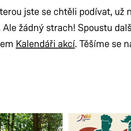
terou jste se chtěli podívat, už
 Ale žádný strach! Spoustu dal
šem
Kalendáři akcí
. Těšíme se n