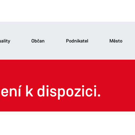
ality
Občan
Podnikatel
Město
ení k dispozici.