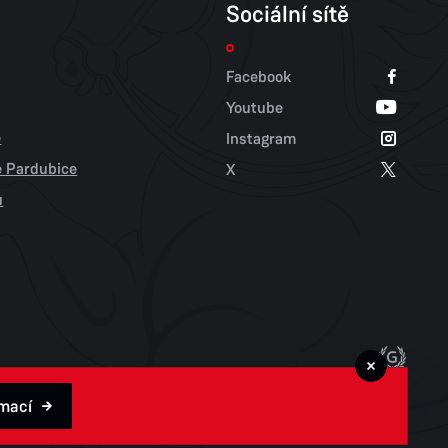
Sociální sítě
Facebook
Youtube
e
Instagram
tě Pardubice
X
u
rmací