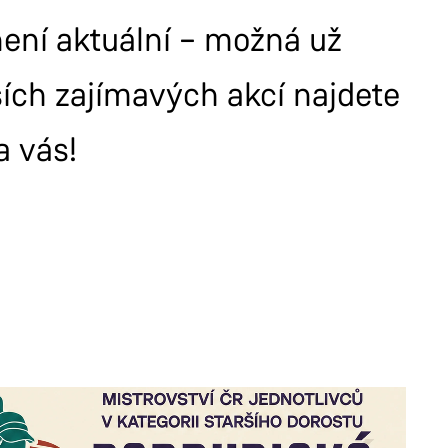
 není aktuální – možná už
ších zajímavých akcí najdete
a vás!