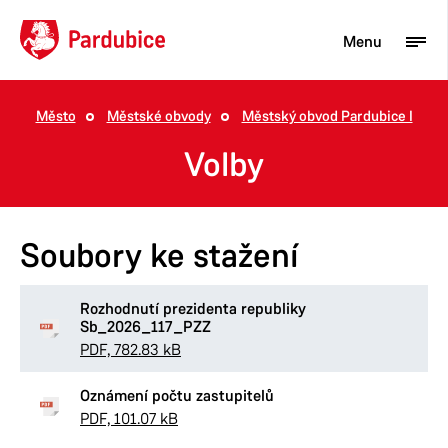
Menu
Město
Městské obvody
Městský obvod Pardubice I
Turista
Volby
Aktuality
Občan
Soubory ke stažení
Podnikatel
Město
Rozhodnutí prezidenta republiky
Sb_2026_117_PZZ
PDF, 782.83 kB
Oznámení počtu zastupitelů
PDF, 101.07 kB