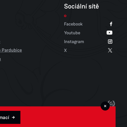
Sociální sítě
Facebook
Youtube
e
Instagram
tě Pardubice
X
u
rmací