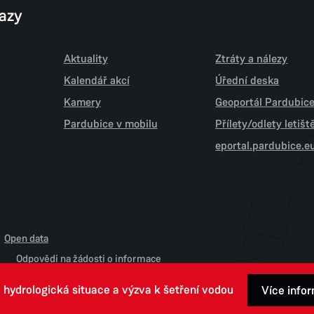
kazy
Aktuality
Ztráty a nálezy
Kalendář akcí
Úřední deska
Kamery
Geoportál Pardubic
Pardubice v mobilu
Přílety/odlety letiš
eportal.pardubice.e
Open data
Odpovědi na žádosti o informace
 hydrologická situace a výzva k šetření vodou
Více info