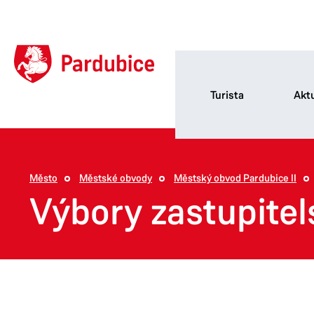
Turista
Aktu
Město
Městské obvody
Městský obvod Pardubice II
Výbory zastupitel