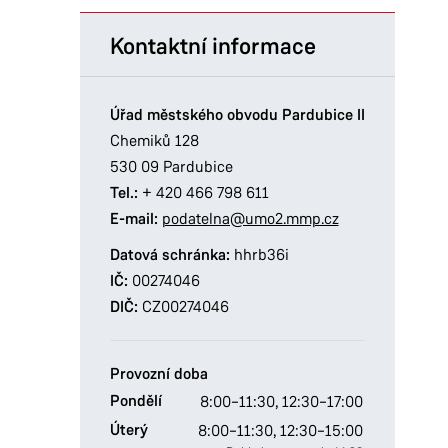
Kontaktní informace
Úřad městského obvodu Pardubice II
Chemiků 128
530 09 Pardubice
Tel.:
+ 420 466 798 611
E-mail:
podatelna@umo2.mmp.cz
Datová schránka:
hhrb36i
IČ:
00274046
DIČ:
CZ00274046
Provozní doba
Pondělí
8:00–11:30,
12:30–17:00
Úterý
8:00–11:30,
12:30–15:00