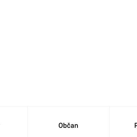
y
Občan