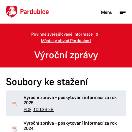
Menu
Povinně zveřejňované informace
Městský obvod Pardubice I
Turista
Výroční zprávy
Aktuality
Občan
Soubory ke stažení
Podnikatel
Město
Výroční zpráva - poskytování informací za rok
2025
PDF, 100.36 kB
Výroční zpráva - poskytování informací za rok
2024