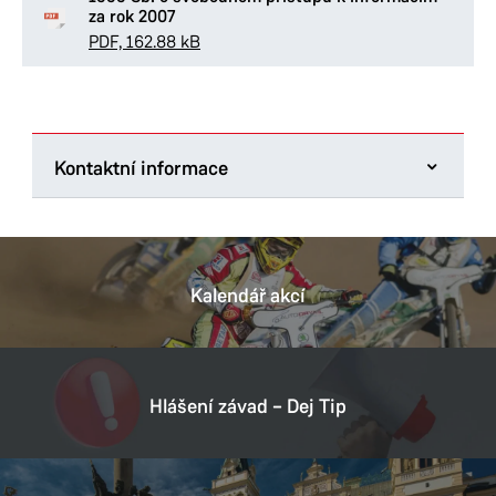
za rok 2007
PDF, 162.88 kB
Kontaktní informace
Úřad městského obvodu Pardubice I
U Divadla 828
530 02 Pardubice
Kalendář akcí
Tel.:
+420 466 046 011
E-mail:
posta@umo1.mmp.cz
Datová schránka:
5hpbxbt
Hlášení závad – Dej Tip
IČ:
00274046
DIČ:
CZ00274046