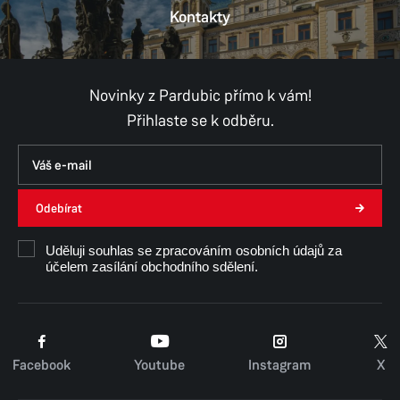
Kontakty
Provozní doba
Pondělí
8:00–17:00
Úterý
8:00–15:30
Středa
8:00–17:00
Novinky z Pardubic přímo k vám!
Čtvrtek
8:00–15:30
Přihlaste se k odběru.
Pátek
8:00–14:30
Odebírat
Uděluji souhlas se zpracováním osobních údajů za
účelem zasílání obchodního sdělení.
Facebook
Youtube
Instagram
X