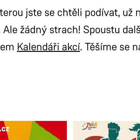
terou jste se chtěli podívat, už
 Ale žádný strach! Spoustu dal
šem
Kalendáři akcí
. Těšíme se n