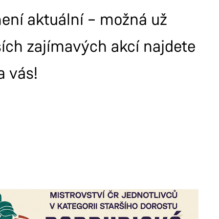
 není aktuální – možná už
ších zajímavých akcí najdete
a vás!