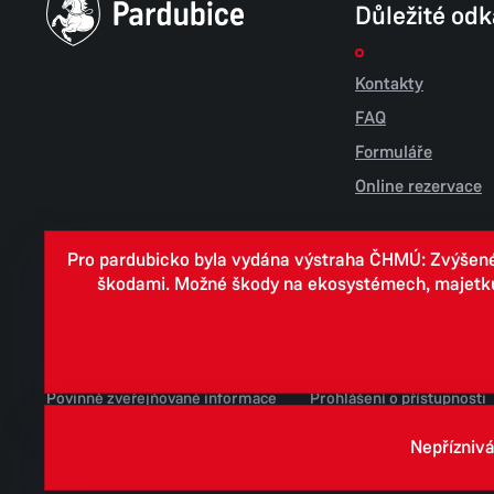
Důležité od
Kontakty
FAQ
Formuláře
Online rezervace
Pro pardubicko byla vydána výstraha ČHMÚ: Zvýšené r
škodami. Možné škody na ekosystémech, majetku, v
Cookies
Zpracování osobních údajů
Whistleblowing
Povinně zveřejňované informace
Prohlášení o přístupnosti
Jednotné environmentální stanovisko
Nepříznivá