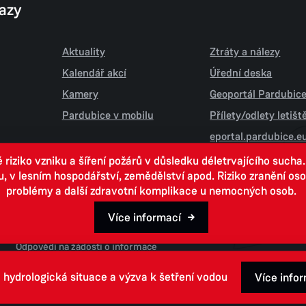
kazy
Aktuality
Ztráty a nálezy
Kalendář akcí
Úřední deska
Kamery
Geoportál Pardubic
Pardubice v mobilu
Přílety/odlety letiš
eportal.pardubice.e
iziko vzniku a šíření požárů v důsledku déletrvajícího sucha
 lesním hospodářství, zemědělství apod. Riziko zranění osob.
problémy a další zdravotní komplikace u nemocných osob.
Více informací
Open data
Odpovědi na žádosti o informace
 hydrologická situace a výzva k šetření vodou
Více info