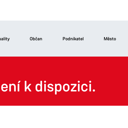
ality
Občan
Podnikatel
Město
ení k dispozici.