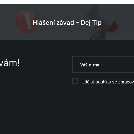
Hlášení závad – Dej Tip
 vám!
Uděluji souhlas se zpraco