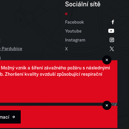
Sociální sítě
Facebook
Youtube
e
Instagram
tě Pardubice
X
u
. Možný vznik a šíření závažného požáru s následnými
 Zhoršení kvality ovzduší způsobující respirační
rmací