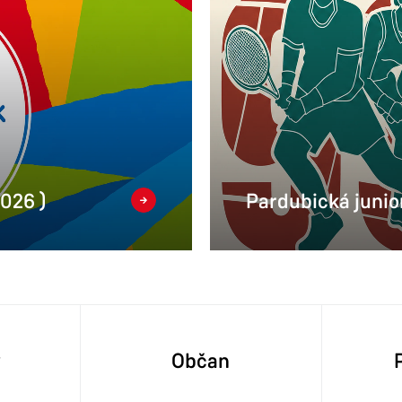
2026 )
Pardubická junior
y
Občan