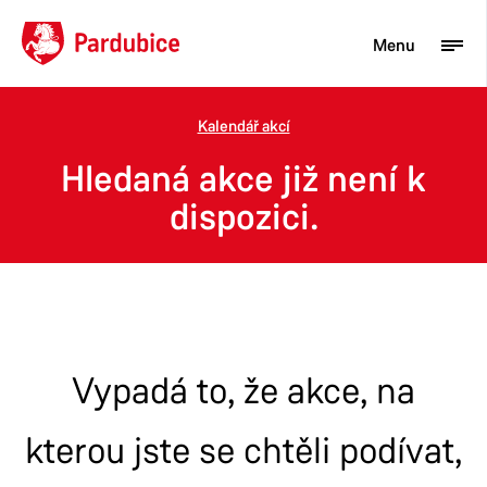
Menu
Kalendář akcí
Turista
Hledaná akce již není k
Aktuality
dispozici.
Občan
Podnikatel
Město
Vypadá to, že akce, na
kterou jste se chtěli podívat,