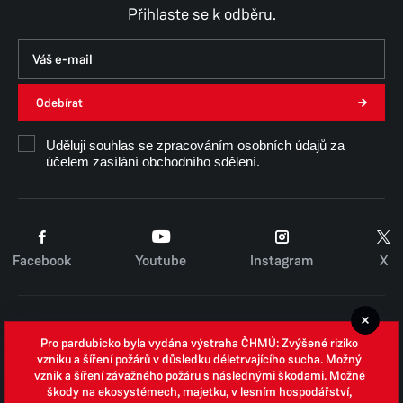
Přihlaste se k odběru.
Odebírat
Uděluji souhlas se zpracováním osobních údajů za
účelem zasílání obchodního sdělení.
Facebook
Youtube
Instagram
X
Cookies
Pro pardubicko byla vydána výstraha ČHMÚ: Zvýšené riziko
Zpracování osobních údajů
vzniku a šíření požárů v důsledku déletrvajícího sucha. Možný
vznik a šíření závažného požáru s následnými škodami. Možné
Whistleblowing
škody na ekosystémech, majetku, v lesním hospodářství,