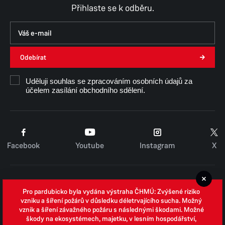
Přihlaste se k odběru.
Odebírat
Uděluji souhlas se zpracováním osobních údajů za
účelem zasílání obchodního sdělení.
Facebook
Youtube
Instagram
X
Cookies
Pro pardubicko byla vydána výstraha ČHMÚ: Zvýšené riziko
Zpracování osobních údajů
vzniku a šíření požárů v důsledku déletrvajícího sucha. Možný
vznik a šíření závažného požáru s následnými škodami. Možné
Whistleblowing
škody na ekosystémech, majetku, v lesním hospodářství,