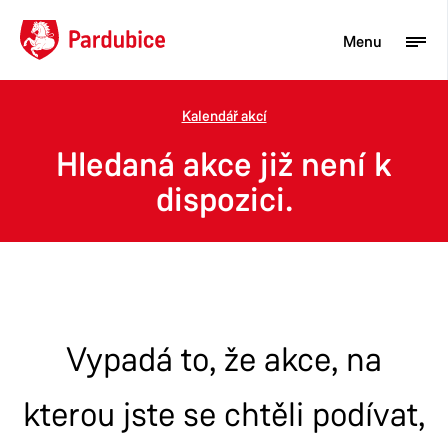
Menu
Kalendář akcí
Turista
Hledaná akce již není k
Aktuality
dispozici.
Občan
Podnikatel
Město
Vypadá to, že akce, na
kterou jste se chtěli podívat,