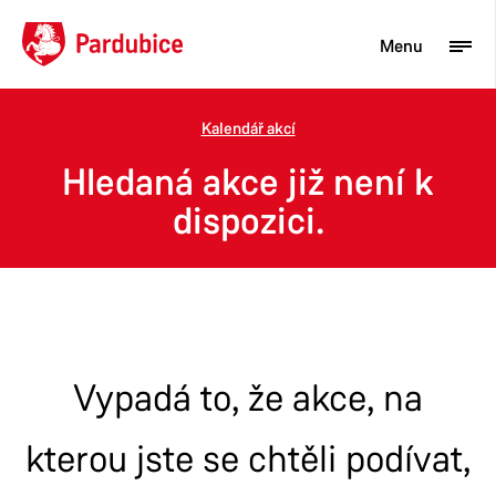
Menu
Kalendář akcí
Turista
Hledaná akce již není k
Aktuality
dispozici.
Občan
Podnikatel
Město
Vypadá to, že akce, na
kterou jste se chtěli podívat,