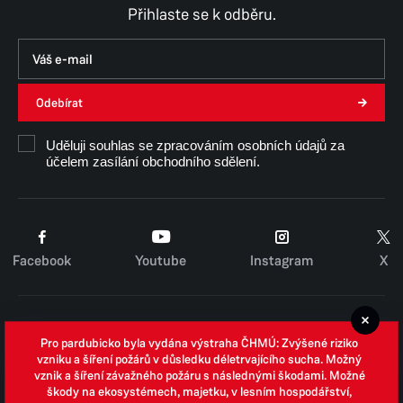
Přihlaste se k odběru.
Odebírat
Uděluji souhlas se zpracováním osobních údajů za
účelem zasílání obchodního sdělení.
Facebook
Youtube
Instagram
X
Cookies
Pro pardubicko byla vydána výstraha ČHMÚ: Zvýšené riziko
Zpracování osobních údajů
vzniku a šíření požárů v důsledku déletrvajícího sucha. Možný
vznik a šíření závažného požáru s následnými škodami. Možné
Whistleblowing
škody na ekosystémech, majetku, v lesním hospodářství,