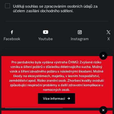
Uděluji souhlas se zpracováním osobních údajů za
účelem zasílání obchodního sdělení.
Facebook
Youtube
Instagram
X
Cookies
Pro pardubicko byla vydána výstraha ČHMÚ: Zvýšené riziko
Zpracování osobních údajů
vzniku a šíření požárů v důsledku déletrvajícího sucha. Možný
vznik a šíření závažného požáru s následnými škodami. Možné
Whistleblowing
škody na ekosystémech, majetku, v lesním hospodářství,
zemědělství apod. Riziko zranění osob. Zhoršení kvality ovzduší
Open data
způsobující respirační problémy a další zdravotní komplikace u
nemocných osob.
Povinně zveřejňované informace
Prohlášení o přístupnosti
Více informací
Odpovědi na žádosti o informace