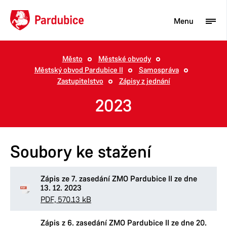
Menu
Město
Městské obvody
Městský obvod Pardubice II
Samospráva
Turista
Zastupitelstvo
Zápisy z jednání
Aktuality
2023
Občan
Podnikatel
Soubory ke stažení
Město
Zápis ze 7. zasedání ZMO Pardubice II ze dne
13. 12. 2023
PDF, 570.13 kB
Zápis z 6. zasedání ZMO Pardubice II ze dne 20.