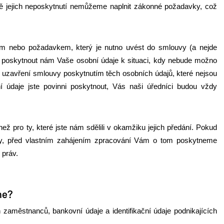
dě jejich neposkytnutí nemůžeme naplnit zákonné požadavky, což
m nebo požadavkem, který je nutno uvést do smlouvy (a nejde
utí poskytnout nám Vaše osobní údaje k situaci, kdy nebude možno
uzavření smlouvy poskytnutím těch osobních údajů, které nejsou
 údaje jste povinni poskytnout, Vás naši úředníci budou vždy
ž pro ty, které jste nám sdělili v okamžiku jejich předání. Pokud
ely, před vlastním zahájením zpracování Vám o tom poskytneme
 práv.
me?
ch zaměstnanců, bankovní údaje a identifikační údaje podnikajících