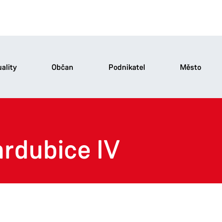
ality
Občan
Podnikatel
Město
rdubice IV