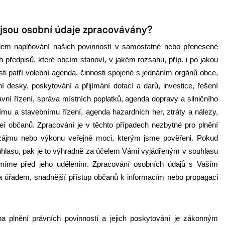
í jsou osobní údaje zpracovávány?
lem naplňování našich povinností v samostatné nebo přenesené
h předpisů, které obcím stanoví, v jakém rozsahu, příp. i po jakou
ti patří volební agenda, činnosti spojené s jednáním orgánů obce,
 desky, poskytování a přijímání dotací a darů, investice, řešení
vní řízení, správa místních poplatků, agenda dopravy a silničního
ímu a stavebnímu řízení, agenda hazardních her, ztráty a nálezy,
eí občanů. Zpracování je v těchto případech nezbytné pro plnění
 zájmu nebo výkonu veřejné moci, kterým jsme pověřeni. Pokud
hlasu, pak je to výhradně za účelem Vámi vyjádřeným v souhlasu
íme před jeho udělením. Zpracování osobních údajů s Vaším
 úřadem, snadnější přístup občanů k informacím nebo propagaci
a plnění právních povinností a jejich poskytování je zákonným