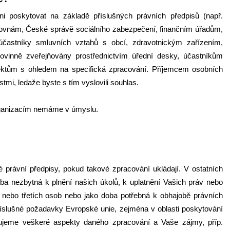
i poskytovat na základě příslušných právních předpisů (např.
ťovnám, České správě sociálního zabezpečení, finančním úřadům,
častníky smluvních vztahů s obcí, zdravotnickým zařízením,
povinně zveřejňovány prostřednictvím úřední desky, účastníkům
jektům s ohledem na specifická zpracování. Příjemcem osobních
stmi, ledaže byste s tím vyslovili souhlas.
rganizacím nemáme v úmyslu.
é právní předpisy, pokud takové zpracování ukládají. V ostatních
ba nezbytná k plnění našich úkolů, k uplatnění Vašich práv nebo
ebo třetích osob nebo jako doba potřebná k obhajobě právních
íslušné požadavky Evropské unie, zejména v oblasti poskytování
ňujeme veškeré aspekty daného zpracování a Vaše zájmy, příp.