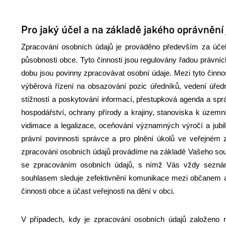
Pro jaký účel a na základě jakého oprávněn
Zpracování osobních údajů je prováděno především za úče
působnosti obce. Tyto činnosti jsou regulovány řadou právníc
dobu jsou povinny zpracovávat osobní údaje. Mezi tyto činnos
výběrová řízení na obsazování pozic úředníků, vedení úřední
stížností a poskytování informací, přestupková agenda a sprá
hospodářství, ochrany přírody a krajiny, stanoviska k územn
vidimace a legalizace, oceňování významných výročí a jubil
právní povinnosti správce a pro plnění úkolů ve veřejném
zpracování osobních údajů provádíme na základě Vašeho sou
se zpracováním osobních údajů, s nímž Vás vždy seznám
souhlasem sleduje zefektivnění komunikace mezi občanem a
činnosti obce a účast veřejnosti na dění v obci.
V případech, kdy je zpracování osobních údajů založeno n