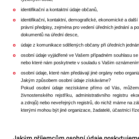
identifikační a kontaktní údaje občanů,
identifikační, kontaktní, demografické, ekonomické a další
právní předpisy, zejména pro vedení úředních jednání a 
dokumentů na úřední desce,
údaje z komunikace sdělených občany při úředních jednán
osobní údaje vyjádřené ve Vašem případném souhlasu se
nebo které nám poskytnete v souladu s Vašim oznámením
osobní údaje, které nám předávají jiné orgány nebo organi
Jakým způsobem osobní údaje získáváme?
Pokud osobní údaje nezískáme přímo od Vás, můžeme j
živnostenského rejstříku, administrativního registru e
a zdrojů) nebo neveřejných registrů, do nichž máme na zák
kterými mohou být jiné organizace, žadatelé, účastníci říz
Jakým příjemcům osobní údaje poskytujem