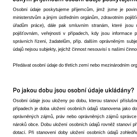
Osobní údaje poskytujeme příjemcům, jimž jsme je povinn
ministerstvům a jiným ústředním orgánům, zdravotním pojiš
úřadům práce), dále pak smluvním stranám, které jsou ú
pojišťovnám, veřejnosti v případech, kdy jsou informace 
správních řízení, žadatelům, příp. dalším oprávněným sub
údajů nejsou subjekty, jejichž činnost nesouvisí s našimi činno
Předávat osobní údaje do třetích zemí nebo mezinárodním o
Po jakou dobu jsou osobní údaje ukládány?
Osobní údaje jsou uloženy po dobu, kterou stanoví příslušn
případech je doba uložení osobních údajů stanovena jako do
oprávněných zájmů, práv nebo oprávněných zájmů správce n
nároků obce. Dobu uložení osobních údajů rovněž stanoví př
dotací. Při stanovení doby uložení osobních údajů zohled