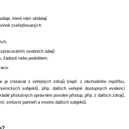
 údaje, které nám ukládají
povinně zveřejňovaných
ích,
 zpracováním osobních údajů
, žádostí nebo podnětem,
zace.
e získávat z veřejných zdrojů (např. z obchodního rejstříku,
konomických subjektů, příp. dalších veřejně dostupných evidencí
ladě příslušných oprávnění povolen přístup, příp. z dalších zdrojů,
ení, smluvní partneři a mnoho dalších subjektů.
e?