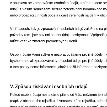
v souhlasu se zpracováním osobních údajů, s nímž budete s
údajů s Vaším souhlasem sleduje zefektivnění komunikace m
nebo propagaci činnosti obce a účast veřejnosti na dění v obci
V případech, kdy je zpracování osobních údajů založeno na pl
požadavkem, jste povinni osobní údaje poskytnout. Vpřípadě 
může vést ke zmaření prováděných úkonů.
Osobní údaje Vámi sdělené nezpracováváme pro jiné účely, než 
bychom hodlali zpracovávat tyto osobní údaje pro jiné účely,
o tom poskytneme informace, jakož i další informace nezbytné
V. Způsob získávání osobních údajů
Pokud osobní údaje nezískáme přímo od Vás, můžeme je získ
(např. z obchodního rejstříku, živnostenského rejstříku, admin
dostupných evidencí a zdrojů) nebo neveřejných registrů, do 