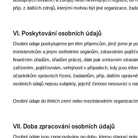
příp. z dalších zdrojů, kterými mohou být jiné organizace, žada
VI. Poskytování osobních údajů
Osobní údaje poskytujeme jen těm příjemcům, jimž jsme je pov
ministerstvům a jiným ústředním orgánům, zdravotním pojišť
finančním úřadům, úřadům práce), dále pak smluvním stranám
zařízením, pojišťovnám, veřejnosti v případech, kdy jsou inf
účastníkům správních řízení, žadatelům, příp. dalším opráv
osobních údajů nejsou subjekty, jejichž činnost nesouvisí s naš
Osobní údaje do třetích zemí nebo mezinárodním organizací
VII. Doba zpracování osobních údajů
Osobní údaje jsou zpracovávány po dobu, kterou stanoví právn