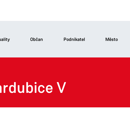
ality
Občan
Podnikatel
Město
rdubice V