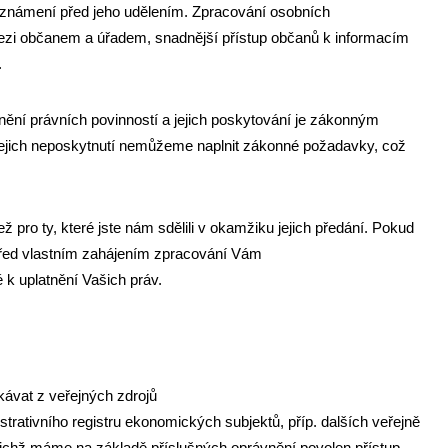
eznámení před jeho udělením. Zpracování osobních
ezi občanem a úřadem, snadnější přístup občanů k informacím
.
nění právních povinností a jejich poskytování je zákonným
jejich neposkytnutí nemůžeme naplnit zákonné požadavky, což
pro ty, které jste nám sdělili v okamžiku jejich předání. Pokud
 před vlastním zahájením zpracování Vám
 k uplatnění Vašich práv.
ávat z veřejných zdrojů
istrativního registru ekonomických subjektů, příp. dalších veřejně
nichž máme na základě příslušných oprávnění povolen přístup,