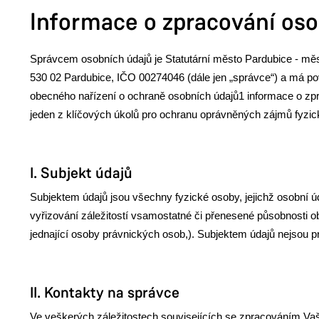
Informace o zpracování oso
Správcem osobních údajů je Statutární město Pardubice - mě
530 02 Pardubice, IČO 00274046 (dále jen „správce“) a má pov
obecného nařízení o ochraně osobních údajů1 informace o z
jeden z klíčových úkolů pro ochranu oprávněných zájmů fyzi
I. Subjekt údajů
Subjektem údajů jsou všechny fyzické osoby, jejichž osobní úd
vyřizování záležitostí vsamostatné či přenesené působnosti ob
jednající osoby právnických osob,). Subjektem údajů nejsou p
II. Kontakty na správce
Ve veškerých záležitostech souvisejících se zpracováním Vaš