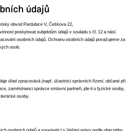
bních údajů
stský obvod Pardubice V, Češkova 22,
innost poskytovat subjektům údajů v souladu s čl. 12 a násl.
pracování osobních údajů. Ochranu osobních údajů považujeme za
ckých osob.
aje úřad zpracovává (např. účastníci správních řízení, občané při
ce, zaměstnanci správce smluvní partneři, jde-li o fyzické osoby,
rávnické osoby.
ich osobních údajů a související s Vašimi právy podle obecného