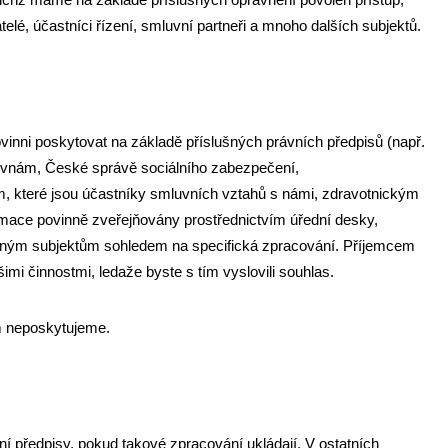
telé, účastníci řízení, smluvní partneři a mnoho dalších subjektů.
inni poskytovat na základě příslušných právních předpisů (např.
ovnám, České správě sociálního zabezpečení,
, které jsou účastníky smluvních vztahů s námi, zdravotnickým
ormace povinně zveřejňovány prostřednictvím úřední desky,
něným subjektům sohledem na specifická zpracování. Příjemcem
imi činnostmi, ledaže byste s tím vyslovili souhlas.
m neposkytujeme.
í předpisy, pokud takové zpracování ukládají. V ostatních