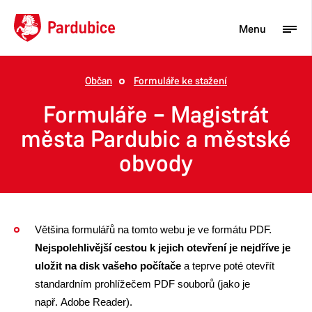
Menu
Občan
Formuláře ke stažení
Turista
Formuláře – Magistrát
Aktuality
města Pardubic a městské
obvody
Občan
Podnikatel
Město
Většina formulářů na tomto webu je ve formátu PDF.
Nejspolehlivější cestou k jejich otevření je nejdříve je
uložit na disk vašeho počítače
a teprve poté otevřít
standardním prohlížečem PDF souborů (jako je
např. Adobe Reader).