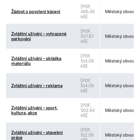
[PDF,
Žádost o povolení kácení
486.45
Městský obvod VI
kB]
[PDF,
Zvláštní užívání – vyhrazené
507.87
Městský obvod VI
parkování
kB]
[PDF,
Zvláštní užívání – skládka
514.08
Městský obvod VI
materiálu
kB]
[PDF,
Zvláštní užívání – reklama
514.06
Městský obvod VI
kB]
[PDF,
Zvláštní užívání – sport,
502.94
Městský obvod VI
kultura, akce
kB]
[PDF,
Zvláštní užívání – stavební
512.06
Městský obvod VI
práce