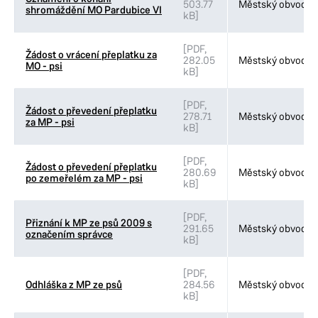
503.77
Městský obvod VI
shromáždění MO Pardubice VI
kB]
Veřejné prostranství MO IV
Veřejné prostranství MO V
[PDF,
Žádost o vrácení přeplatku za
282.05
Městský obvod VI
Životní prostředí a doprava MO II
MO - psi
kB]
Životní prostředí a doprava MO VII
[PDF,
Žádost o převedení přeplatku
278.71
Městský obvod VI
za MP - psi
kB]
[PDF,
Žádost o převedení přeplatku
280.69
Městský obvod VI
po zemeřelém za MP - psi
kB]
[PDF,
Přiznání k MP ze psů 2009 s
291.65
Městský obvod VI
označením správce
kB]
[PDF,
Odhláška z MP ze psů
284.56
Městský obvod VI
kB]