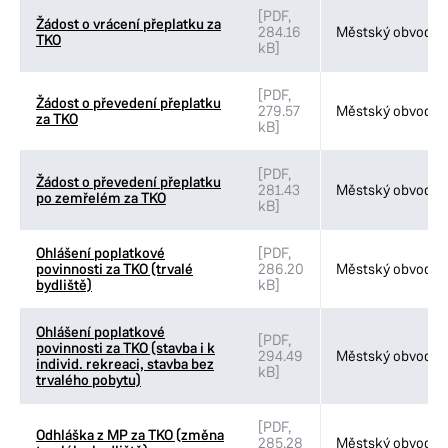
[PDF,
Žádost o vrácení přeplatku za
284.16
Městský obvod VI
TKO
kB]
[PDF,
Žádost o převedení přeplatku
279.57
Městský obvod VI
za TKO
kB]
[PDF,
Žádost o převedení přeplatku
281.43
Městský obvod VI
po zemřelém za TKO
kB]
Ohlášení poplatkové
[PDF,
povinnosti za TKO (trvalé
286.20
Městský obvod VI
bydliště)
kB]
Ohlášení poplatkové
[PDF,
povinnosti za TKO (stavba i k
294.49
Městský obvod VI
individ. rekreaci, stavba bez
kB]
trvalého pobytu)
[PDF,
Odhláška z MP za TKO (změna
285.28
Městský obvod VI