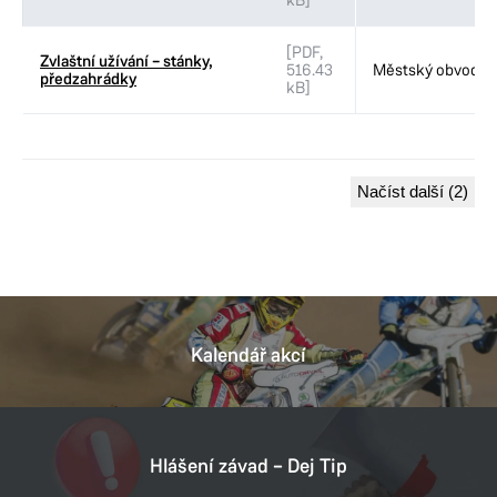
kB]
[PDF,
Zvlaštní užívání – stánky,
516.43
Městský obvod VI
předzahrádky
kB]
Načíst další (2)
Kalendář akcí
Hlášení závad – Dej Tip