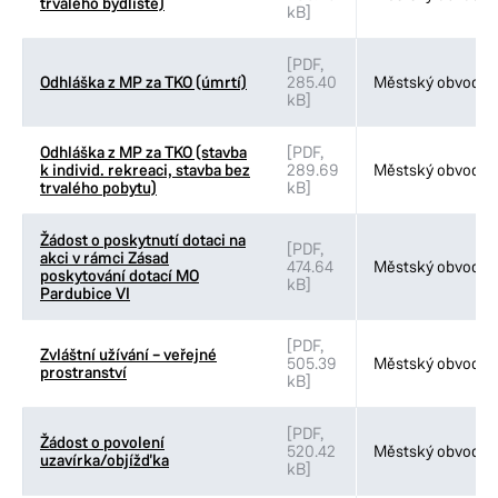
trvalého bydliště)
kB]
[PDF,
Odhláška z MP za TKO (úmrtí)
285.40
Městský obvod VI
kB]
Odhláška z MP za TKO (stavba
[PDF,
k individ. rekreaci, stavba bez
289.69
Městský obvod VI
trvalého pobytu)
kB]
Žádost o poskytnutí dotaci na
[PDF,
akci v rámci Zásad
474.64
Městský obvod VI
poskytování dotací MO
kB]
Pardubice VI
[PDF,
Zvláštní užívání – veřejné
505.39
Městský obvod VI
prostranství
kB]
[PDF,
Žádost o povolení
520.42
Městský obvod VI
uzavírka/objížďka
kB]