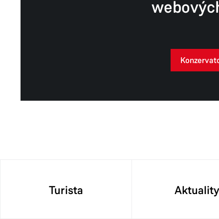
webových
Konzervat
Turista
Aktualit