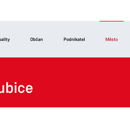
ality
Občan
Podnikatel
Město
ubice