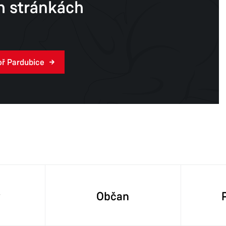
 stránkách
oř Pardubice
y
Občan