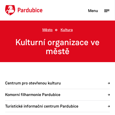
Menu
Město
Kultura
Turista
Kulturní organizace ve
Aktuality
městě
Občan
Podnikatel
Město
Centrum pro otevřenou kulturu
Komorní filharmonie Pardubice
Turistické informační centrum Pardubice