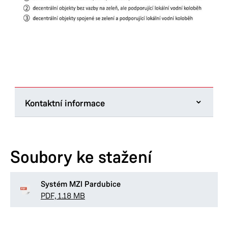
Kontaktní informace
Odbor hlavního architekta
Štrossova 44
Soubory ke stažení
530 21 Pardubice
Tel.:
466 859 198
E-mail:
Systém MZI Pardubice
lenka.markova@mmp.cz
PDF, 1.18 MB
Provozní doba