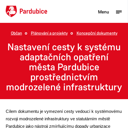
Menu
Občan
Plánování a projekty
Koncepční dokumenty
Turista
Nastavení cesty k systému
Aktuality
adaptačních opatření
města Pardubice
Občan
prostřednictvím
Podnikatel
modrozelené infrastruktury
Město
C
ílem dokumentu je vymezení cesty vedoucí k systémovému
rozvoji modrozelené infrastruktury ve statutárním městě
Pardubice jako nástroji zmírňujícímu dopady urbanizace