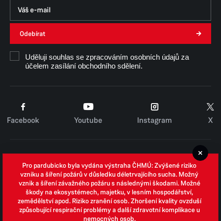
Odebírat
Uděluji souhlas se zpracováním osobních údajů za
účelem zasílání obchodního sdělení.
Facebook
Youtube
Instagram
X
Cookies
Pro pardubicko byla vydána výstraha ČHMÚ: Zvýšené riziko
Zpracování osobních údajů
vzniku a šíření požárů v důsledku déletrvajícího sucha. Možný
vznik a šíření závažného požáru s následnými škodami. Možné
Whistleblowing
škody na ekosystémech, majetku, v lesním hospodářství,
zemědělství apod. Riziko zranění osob. Zhoršení kvality ovzduší
Open data
způsobující respirační problémy a další zdravotní komplikace u
nemocných osob.
Povinně zveřejňované informace