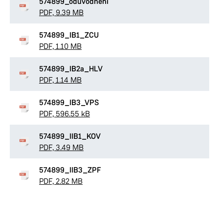
574899_oduvodneni
Provozní doba
PDF, 9.39 MB
Pondělí
8:00–11:00,
12:00–17:00
574899_IB1_ZCU
Úterý
8:00–11:00,
12:00–15:30
PDF, 1.10 MB
Středa
8:00–11:00,
12:00–17:00
Čtvrtek
8:00–11:00,
12:00–15:30
574899_IB2a_HLV
Pátek
PDF, 1.14 MB
8:00–11:00,
12:00–14:30
Út, Čt, Pá - konzultace pouze po předchozí
domluvě.
574899_IB3_VPS
PDF, 596.55 kB
Ing. Kamila Zárubová
574899_IIB1_KOV
PDF, 3.49 MB
574899_IIB3_ZPF
PDF, 2.82 MB