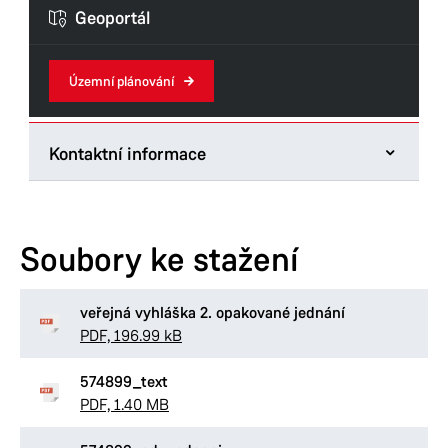
Formuláře odboru
Geoportál
Územní plánování
Kontaktní informace
Odbor hlavního architekta
Štrossova 44
Soubory ke stažení
53021 Pardubice
Tel.:
466859706
E-mail:
veřejná vyhláška 2. opakované jednání
kamila.zarubova@mmp.cz
PDF, 196.99 kB
Datová schránka:
ukzbx4z
IČ:
00274046
574899_text
DIČ:
CZ00274046
PDF, 1.40 MB