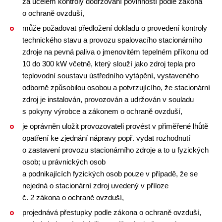
za účelem kontroly dodržování povinností podle zákona
o ochraně ovzduší,
může požadovat předložení dokladu o provedení kontroly
technického stavu a provozu spalovacího stacionárního
zdroje na pevná paliva o jmenovitém tepelném příkonu od
10 do 300 kW včetně, který slouží jako zdroj tepla pro
teplovodní soustavu ústředního vytápění, vystaveného
odborně způsobilou osobou a potvrzujícího, že stacionární
zdroj je instalován, provozován a udržován v souladu
s pokyny výrobce a zákonem o ochraně ovzduší,
je oprávněn uložit provozovateli provést v přiměřené lhůtě
opatření ke zjednání nápravy popř. vydat rozhodnutí
o zastavení provozu stacionárního zdroje a to u fyzických
osob; u právnických osob
a podnikajících fyzických osob pouze v případě, že se
nejedná o stacionární zdroj uvedený v příloze
č. 2 zákona o ochraně ovzduší,
projednává přestupky podle zákona o ochraně ovzduší,