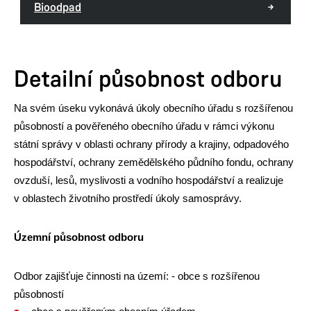
530 21 Pardubice
Bioodpad
Tel.:
466 859 111
E-mail:
posta@mmp.cz
Datová schránka:
ukzbx4z
Detailní působnost odboru
IČ:
00274046
DIČ:
CZ00274046
Na svém úseku vykonává úkoly obecního úřadu s rozšířenou
působností a pověřeného obecního úřadu v rámci výkonu
státní správy v oblasti ochrany přírody a krajiny, odpadového
Provozní doba
hospodářství, ochrany zemědělského půdního fondu, ochrany
Pondělí
8:00–11:00,
12:00–17:00
ovzduší, lesů, myslivosti a vodního hospodářství a realizuje
Úterý
8:00–11:00,
12:00–15:30
v oblastech životního prostředí úkoly samosprávy.
Středa
8:00–11:00,
12:00–17:00
Čtvrtek
8:00–11:00,
12:00–15:30
Územní působnost odboru
Pátek
8:00–11:00,
12:00–14:30
(pouze po předchozím objednání)
Odbor zajišťuje činnosti na území: - obce s rozšířenou
působností