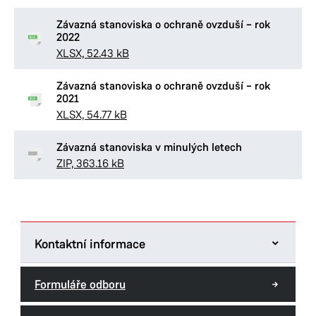
Závazná stanoviska o ochraně ovzduší – rok
2022
XLSX, 52.43 kB
Závazná stanoviska o ochraně ovzduší – rok
2021
XLSX, 54.77 kB
Závazná stanoviska v minulých letech
ZIP, 363.16 kB
Kontaktní informace
Magistrát města Pardubic
Formuláře odboru
Štrossova 44