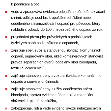
k podnikání a obcí,
vede a zpracovává evidence odpadů a způsobů nakládání
s nimi, uděluje souhlas k upuštění od třídění nebo
odděleného shromažďování odpadů pro původce, který
nakládá s odpady do 100 t nebezpečného odpadu za rok,
projednává přestupky právnických a podnikajících
fyzických osob podle zákona o odpadech,
zajišťuje sběr, svoz a stanovenou likvidaci komunálních
odpadů, separovaný sběr, úklid kontejnerových stanovišť,
provoz separačních dvorů, oddělený sběr bioodpadu,
textilu a jedlých olejů,
zajišťuje stanovení ceny svozu a likvidace komunálního
odpadu a související činnosti,
zajišťuje stanovení ceny služby odděleného sběru
bioodpadu, správu evidence účastníků a rozesílání
složenek k platbě za službu,
zabezpečuje, řídí a vede evidenci svozu nebezpečných