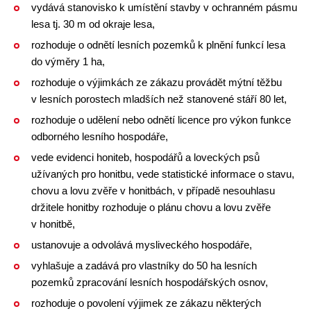
vydává stanovisko k umístění stavby v ochranném pásmu
lesa tj. 30 m od okraje lesa,
rozhoduje o odnětí lesních pozemků k plnění funkcí lesa
do výměry 1 ha,
rozhoduje o výjimkách ze zákazu provádět mýtní těžbu
v lesních porostech mladších než stanovené stáří 80 let,
rozhoduje o udělení nebo odnětí licence pro výkon funkce
odborného lesního hospodáře,
vede evidenci honiteb, hospodářů a loveckých psů
užívaných pro honitbu, vede statistické informace o stavu,
chovu a lovu zvěře v honitbách, v případě nesouhlasu
držitele honitby rozhoduje o plánu chovu a lovu zvěře
v honitbě,
ustanovuje a odvolává mysliveckého hospodáře,
vyhlašuje a zadává pro vlastníky do 50 ha lesních
pozemků zpracování lesních hospodářských osnov,
rozhoduje o povolení výjimek ze zákazu některých