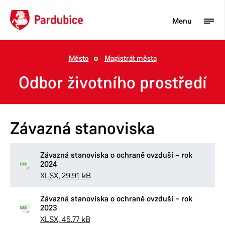
Menu
Město
Magistrát města
Turista
Odbor životního prostředí
Aktuality
Občan
Závazná stanoviska
Podnikatel
Město
Závazná stanoviska o ochraně ovzduší – rok
2024
XLSX, 29.91 kB
Závazná stanoviska o ochraně ovzduší – rok
2023
XLSX, 45.77 kB