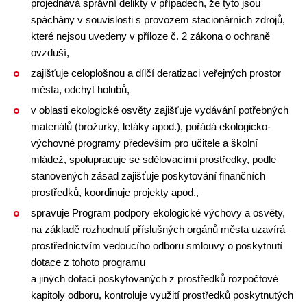
projednává správní delikty v případech, že tyto jsou
spáchány v souvislosti s provozem stacionárních zdrojů,
které nejsou uvedeny v příloze č. 2 zákona o ochraně
ovzduší,
zajišťuje celoplošnou a dílčí deratizaci veřejných prostor
města, odchyt holubů,
v oblasti ekologické osvěty zajišťuje vydávání potřebných
materiálů (brožurky, letáky apod.), pořádá ekologicko-
výchovné programy především pro učitele a školní
mládež, spolupracuje se sdělovacími prostředky, podle
stanovených zásad zajišťuje poskytování finančních
prostředků, koordinuje projekty apod.,
spravuje Program podpory ekologické výchovy a osvěty,
na základě rozhodnutí příslušných orgánů města uzavírá
prostřednictvím vedoucího odboru smlouvy o poskytnutí
dotace z tohoto programu
a jiných dotací poskytovaných z prostředků rozpočtové
kapitoly odboru, kontroluje využití prostředků poskytnutých