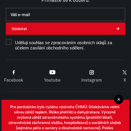
Přihlaste se k odběru.
Odebírat
Uděluji souhlas se zpracováním osobních údajů za
účelem zasílání obchodního sdělení.
Facebook
Youtube
Instagram
X
Cookies
Pro pardubicko byla vydána výstraha ČHMÚ: Očekáváme velmi
Zpracování osobních údajů
silnou zátěž teplem. Riziko přehřátí a dehydratace. Výrazně
zvýšená zátěž zdravotnického systému (praktičtí lékaři,
Whistleblowing
zdravotnická záchranná služba, hospitalizace) a sociálních služeb
(zejména péče o seniory a dlouhodobě nemocné). Pokles
Open data