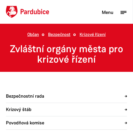
Menu
Občan
Bezpečnost
Krizové řízení
Turista
Zvláštní orgány města pro
Aktuality
krizové řízení
Občan
Podnikatel
Město
Bezpečnostní rada
Krizový štáb
Povodňová komise