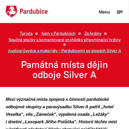
Menu
Turista
Kam v Pardubicích
Za hrdiny
Naučné stezky a komentované prohlídky připomínající hrdiny
Turista
Audioprůvodce a materiály – Pardubicemi po stopách Silver A
Aktuality
Památná místa dějin
Občan
odboje Silver A
Podnikatel
Město
Mezi význačná místa spojená s činností pardubické
odbojové skupiny a paravýsadku Silver A patřil „hotel
Veselka“, vila „Zámeček“, vypálená osada „Ležáky“
i dnešní „Lesopark Jiřího Potůčka“. Historii těchto míst