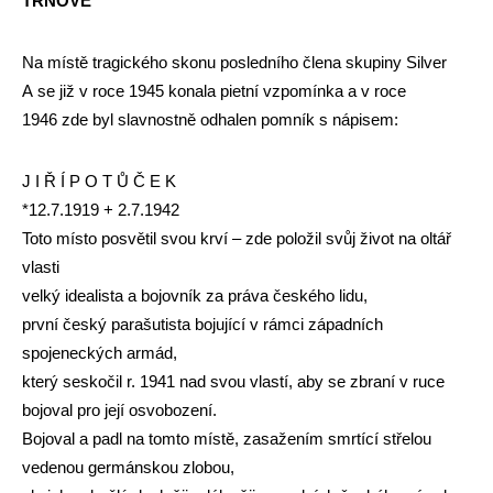
TRNOVÉ
Na místě tragického skonu posledního člena skupiny Silver
A se již v roce 1945 konala pietní vzpomínka a v roce
1946 zde byl slavnostně odhalen pomník s nápisem:
J I Ř Í P O T Ů Č E K
*12.7.1919 + 2.7.1942
Toto místo posvětil svou krví – zde položil svůj život na oltář
vlasti
velký idealista a bojovník za práva českého lidu,
první český parašutista bojující v rámci západních
spojeneckých armád,
který seskočil r. 1941 nad svou vlastí, aby se zbraní v ruce
bojoval pro její osvobození.
Bojoval a padl na tomto místě, zasažením smrtící střelou
vedenou germánskou zlobou,