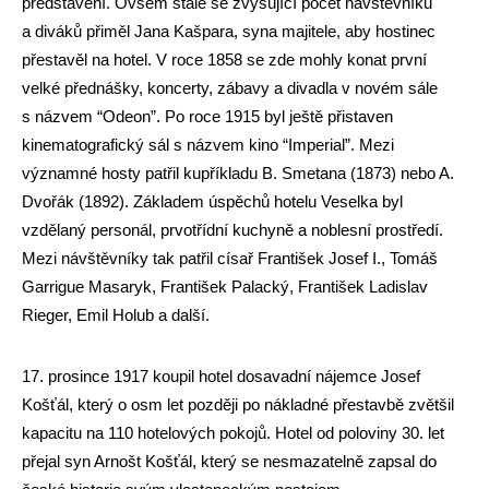
představení. Ovšem stále se zvyšující počet návštěvníků
a diváků přiměl Jana Kašpara, syna majitele, aby hostinec
přestavěl na hotel. V roce 1858 se zde mohly konat první
velké přednášky, koncerty, zábavy a divadla v novém sále
s názvem “Odeon”. Po roce 1915 byl ještě přistaven
kinematografický sál s názvem kino “Imperial”. Mezi
významné hosty patřil kupříkladu B. Smetana (1873) nebo A.
Dvořák (1892). Základem úspěchů hotelu Veselka byl
vzdělaný personál, prvotřídní kuchyně a noblesní prostředí.
Mezi návštěvníky tak patřil císař František Josef I., Tomáš
Garrigue Masaryk, František Palacký, František Ladislav
Rieger, Emil Holub a další.
17. prosince 1917 koupil hotel dosavadní nájemce Josef
Košťál, který o osm let později po nákladné přestavbě zvětšil
kapacitu na 110 hotelových pokojů. Hotel od poloviny 30. let
přejal syn Arnošt Košťál, který se nesmazatelně zapsal do