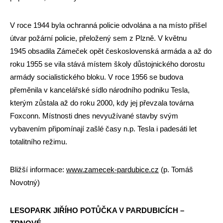
V roce 1944 byla ochranná policie odvolána a na místo přišel
útvar požární policie, přeložený sem z Plzně. V květnu
1945 obsadila Zámeček opět československá armáda a až do
roku 1955 se vila stává místem školy důstojnického dorostu
armády socialistického bloku. V roce 1956 se budova
přeměnila v kancelářské sídlo národního podniku Tesla,
kterým zůstala až do roku 2000, kdy jej převzala továrna
Foxconn. Místnosti dnes nevyužívané stavby svým
vybavením připomínají zašlé časy n.p. Tesla i padesáti let
totalitního režimu.
Bližší informace:
www.zamecek-pardubice.cz
(p. Tomáš
Novotný)
LESOPARK JIŘÍHO POTŮČKA V PARDUBICÍCH –