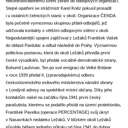
nekontrolovatelnému šíření zbraní do odbojových organizací.
Stejné opatření se strážmistr Karel Kněz pokusil prosadit
i u ostatních četnických stanic v okolí. Organizace ČENDA
byla početně vymezenou skupinou přátel-odbojářů, jež
udržovala kontakty s většími odbojovými sítěmi v okolí.
Nejpodstatnější spojení zajišťoval z Ležáků František Vašek
do oblasti Pardubic a odtud následně do Prahy. Významnou
politickou postavou, která do okolí Ležáků přivedla první
české výsadkáře, byl předák sociálně-demokratické strany,
Bohumil Laušman. Ten po své emigraci do Velké Británie
v roce 1939 předal II. (zpravodajskému) odboru
československého exilového ministerstva národní obrany
v Londýně adresy na spolehlivé místní občany. Díky jeho
kontaktům našel na začátku října 1941 první český
parašutista, kterému se podařilo přistát na území protektorátu,
František Pavelka (operace PERCENTAGE) svůj úkryt
v Nasavrkách nedaleko Ležáků. V blízkém okolí Ležáků
působily během jediného půlroku od října 1941 do dubna