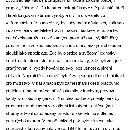
1939 zabrala kasárna okupační armáda a záložní policejní
prapor „Böhmen“. Do kasáren pak přišlo dvě stě policistů, kteří
hlídali fungování zbrojní výroby a civilní obyvatelstvo
v Pardubicích. V budově vily byli ubytováni důstojníci, zatímco
nižší velitelé v nedaleké hlavní masivní budově, v níž se též
nacházely garáže a také kantýna pro mužstvo. Vydlážděný
prostor mezi velkou budovou s garážemi a nízkými ubikacemi
sloužil jako appelplatz. Zde bylo srdce a svědomí jednotky,
neboť na tomto místě přijímali muži rozkazy, zde byli veřejně
pranýřováni či vyzdvihováni za svoji poslušnost a plnění
příkazů. Naproti této budově bylo šest jednopodlažních ubikací
pro mužstvo. V kasárnách byli zaměstnáni i čeští pracovníci
přidělení úřadem práce, ať už jako síly v kuchyni, provozní
kantýny či obsluhy garáží. Komplex budov a přilehlý park byl
prodchnut mohutnými vzrostlými listnatými i jehličnatými
stromy a tvořil uspořádaný prostor spíše letního sídla než
ponurých kasáren. V místě ubikací pak bylo zřízeno také
popraviště, kde zahynulo v roce 1942 téměř dvě stě civilistů.