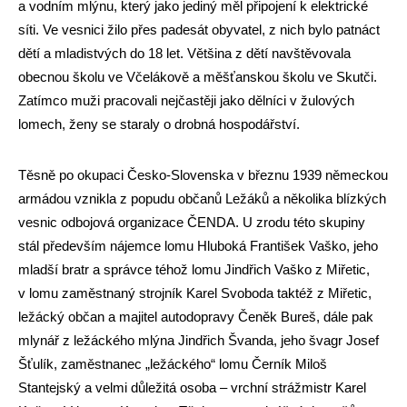
a vodním mlýnu, který jako jediný měl připojení k elektrické
síti. Ve vesnici žilo přes padesát obyvatel, z nich bylo patnáct
dětí a mladistvých do 18 let. Většina z dětí navštěvovala
obecnou školu ve Včelákově a měšťanskou školu ve Skutči.
Zatímco muži pracovali nejčastěji jako dělníci v žulových
lomech, ženy se staraly o drobná hospodářství.
Těsně po okupaci Česko-Slovenska v březnu 1939 německou
armádou vznikla z popudu občanů Ležáků a několika blízkých
vesnic odbojová organizace ČENDA. U zrodu této skupiny
stál především nájemce lomu Hluboká František Vaško, jeho
mladší bratr a správce téhož lomu Jindřich Vaško z Miřetic,
v lomu zaměstnaný strojník Karel Svoboda taktéž z Miřetic,
ležácký občan a majitel autodopravy Čeněk Bureš, dále pak
mlynář z ležáckého mlýna Jindřich Švanda, jeho švagr Josef
Šťulík, zaměstnanec „ležáckého“ lomu Černík Miloš
Stantejský a velmi důležitá osoba – vrchní strážmistr Karel