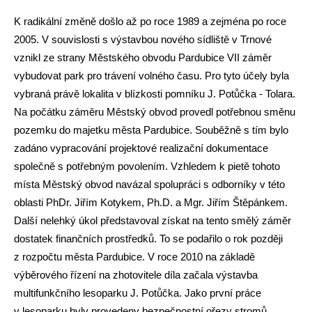
K radikální změně došlo až po roce 1989 a zejména po roce
2005. V souvislosti s výstavbou nového sídliště v Trnové
vznikl ze strany Městského obvodu Pardubice VII záměr
vybudovat park pro trávení volného času. Pro tyto účely byla
vybraná právě lokalita v blízkosti pomníku J. Potůčka - Tolara.
Na počátku záměru Městský obvod provedl potřebnou směnu
pozemku do majetku města Pardubice. Souběžně s tím bylo
zadáno vypracování projektové realizační dokumentace
společně s potřebným povolením. Vzhledem k pietě tohoto
místa Městský obvod navázal spolupráci s odborníky v této
oblasti PhDr. Jiřím Kotykem, Ph.D. a Mgr. Jiřím Štěpánkem.
Další nelehký úkol představoval získat na tento smělý záměr
dostatek finančních prostředků. To se podařilo o rok později
z rozpočtu města Pardubice. V roce 2010 na základě
výběrového řízení na zhotovitele díla začala výstavba
multifunkčního lesoparku J. Potůčka. Jako první práce
v lesoparku byly provedeny bezpečnostní ořezy stromů,