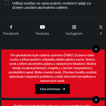
Uděluji souhlas se zpracováním osobních údajů za
účelem zasílání obchodního sdělení.
Facebook
Youtube
Instagram
X
Cookies
Pro pardubicko byla vydána výstraha ČHMÚ: Zvýšené riziko
Zpracování osobních údajů
vzniku a šíření požárů v důsledku déletrvajícího sucha. Možný
vznik a šíření závažného požáru s následnými škodami. Možné
Whistleblowing
škody na ekosystémech, majetku, v lesním hospodářství,
zemědělství apod. Riziko zranění osob. Zhoršení kvality ovzduší
Open data
způsobující respirační problémy a další zdravotní komplikace u
nemocných osob.
Povinně zveřejňované informace
Prohlášení o přístupnosti
Více informací
Odpovědi na žádosti o informace
Jednotné environmentální stanovisko
Nepříznivá hydrologická situace a výzva k šetření vodou