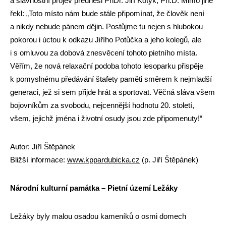
a slavnostní projev přednesl PhDr. Jiří Kotyk, Ph.D. Mimo jiné
řekl: „Toto místo nám bude stále připomínat, že člověk není
a nikdy nebude pánem dějin. Postůjme tu nejen s hlubokou
pokorou i úctou k odkazu Jiřího Potůčka a jeho kolegů, ale
i s omluvou za dobová znesvěcení tohoto pietního místa.
Věřím, že nová relaxační podoba tohoto lesoparku přispěje
k pomyslnému předávání štafety paměti směrem k nejmladší
generaci, jež si sem přijde hrát a sportovat. Věčná sláva všem
bojovníkům za svobodu, nejcennější hodnotu 20. století,
všem, jejichž jména i životní osudy jsou zde připomenuty!“
Autor: Jiří Štěpánek
Bližší informace:
www.kppardubicka.cz
(p. Jiří Štěpánek)
Národní kulturní památka – Pietní území Ležáky
Ležáky byly malou osadou kameníků o osmi domech