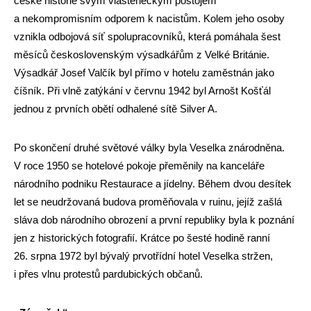
české historie svým vlasteneckým postojem
a nekompromisním odporem k nacistům. Kolem jeho osoby
vznikla odbojová síť spolupracovníků, která pomáhala šest
měsíců československým výsadkářům z Velké Británie.
Výsadkář Josef Valčík byl přímo v hotelu zaměstnán jako
číšník. Při vlně zatýkání v červnu 1942 byl Arnošt Košťál
jednou z prvních obětí odhalené sítě Silver A.
Po skončení druhé světové války byla Veselka znárodněna.
V roce 1950 se hotelové pokoje přeměnily na kanceláře
národního podniku Restaurace a jídelny. Během dvou desítek
let se neudržovaná budova proměňovala v ruinu, jejíž zašlá
sláva dob národního obrození a první republiky byla k poznání
jen z historických fotografií. Krátce po šesté hodině ranní
26. srpna 1972 byl bývalý prvotřídní hotel Veselka stržen,
i přes vlnu protestů pardubických občanů.