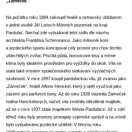
„Zámeček“
Na počátku roku 1884 zakoupil hrabě a ostravský uhlobaron
v jedné osobě Jiří Larisch-Mönnich pozemek na kraji
Pardubic. Nechal zde vybudovat letní sídlo dle návrhu
architekta Františka Schmorance. Jako milovník koní
a jezdeckého sportu koncipoval celý prostor pro chov těchto
ušlechtilých zvířat. Písčitá půda, borovicové lesy a mírné
klima byly ideálním prostředím pro vyjížďky do okolí. Vila se
stala také místem společenského setkávání význačných
osobností. V roce 1897 koupil pardubickou vilu, již zvanou jako
„Zámeček“, hrabě Alfons Henckel, který ji opět využíval jako
zázemí pro parforsní hony. Až do roku 1928 vlastnila Zámeček
rodina Henckelových, načež vila změnila několikrát majitele,
až se v roce 1937 stala majetkem Města Pardubice. Již v září
téhož roku byly prostory pronajaty vojenské správě a na místě
bylo vybudováno jezdecké učiliště. V březnu roku