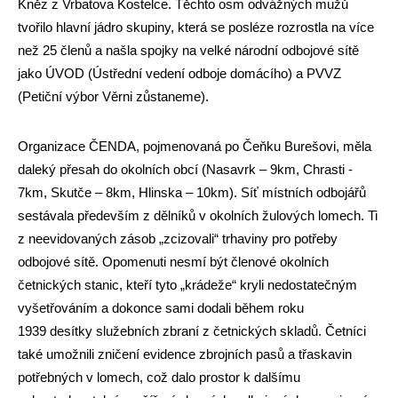
Kněz z Vrbatova Kostelce. Těchto osm odvážných mužů
tvořilo hlavní jádro skupiny, která se posléze rozrostla na více
než 25 členů a našla spojky na velké národní odbojové sítě
jako ÚVOD (Ústřední vedení odboje domácího) a PVVZ
(Petiční výbor Věrni zůstaneme).
Organizace ČENDA, pojmenovaná po Čeňku Burešovi, měla
daleký přesah do okolních obcí (Nasavrk – 9km, Chrasti -
7km, Skutče – 8km, Hlinska – 10km). Síť místních odbojářů
sestávala především z dělníků v okolních žulových lomech. Ti
z neevidovaných zásob „zcizovali“ trhaviny pro potřeby
odbojové sítě. Opomenuti nesmí být členové okolních
četnických stanic, kteří tyto „krádeže“ kryli nedostatečným
vyšetřováním a dokonce sami dodali během roku
1939 desítky služebních zbraní z četnických skladů. Četníci
také umožnili zničení evidence zbrojních pasů a třaskavin
potřebných v lomech, což dalo prostor k dalšímu