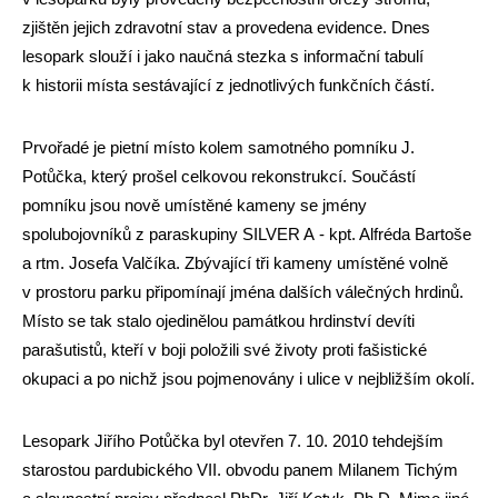
zjištěn jejich zdravotní stav a provedena evidence. Dnes
lesopark slouží i jako naučná stezka s informační tabulí
k historii místa sestávající z jednotlivých funkčních částí.
Prvořadé je pietní místo kolem samotného pomníku J.
Potůčka, který prošel celkovou rekonstrukcí. Součástí
pomníku jsou nově umístěné kameny se jmény
spolubojovníků z paraskupiny SILVER A - kpt. Alfréda Bartoše
a rtm. Josefa Valčíka. Zbývající tři kameny umístěné volně
v prostoru parku připomínají jména dalších válečných hrdinů.
Místo se tak stalo ojedinělou památkou hrdinství devíti
parašutistů, kteří v boji položili své životy proti fašistické
okupaci a po nichž jsou pojmenovány i ulice v nejbližším okolí.
Lesopark Jiřího Potůčka byl otevřen 7. 10. 2010 tehdejším
starostou pardubického VII. obvodu panem Milanem Tichým