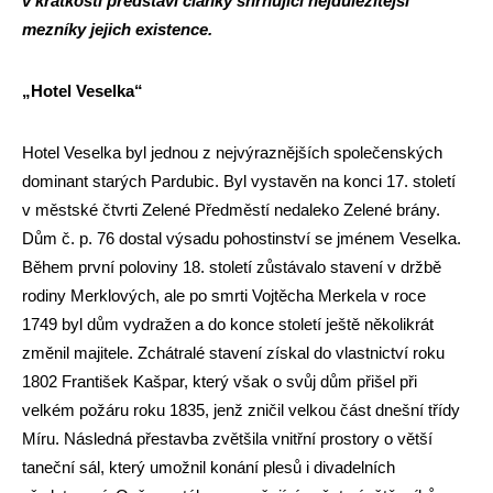
v krátkosti představí články shrnující nejdůležitější
mezníky jejich existence.
„Hotel Veselka“
Hotel Veselka byl jednou z nejvýraznějších společenských
dominant starých Pardubic. Byl vystavěn na konci 17. století
v městské čtvrti Zelené Předměstí nedaleko Zelené brány.
Dům č. p. 76 dostal výsadu pohostinství se jménem Veselka.
Během první poloviny 18. století zůstávalo stavení v držbě
rodiny Merklových, ale po smrti Vojtěcha Merkela v roce
1749 byl dům vydražen a do konce století ještě několikrát
změnil majitele. Zchátralé stavení získal do vlastnictví roku
1802 František Kašpar, který však o svůj dům přišel při
velkém požáru roku 1835, jenž zničil velkou část dnešní třídy
Míru. Následná přestavba zvětšila vnitřní prostory o větší
taneční sál, který umožnil konání plesů i divadelních