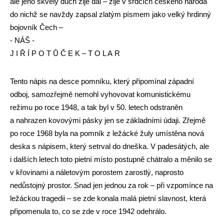
ale jeho skvělý duch žije dál – žije v srdcích českého národa
do nichž se navždy zapsal zlatým písmem jako velký hrdinný
bojovník Čech –
- NÁŠ -
J I Ř Í P O T Ů Č E K – T O L A R
Tento nápis na desce pomníku, který připomínal západní
odboj, samozřejmě nemohl vyhovovat komunistickému
režimu po roce 1948, a tak byl v 50. letech odstraněn
a nahrazen kovovými pásky jen se základními údaji. Zřejmě
po roce 1968 byla na pomník z ležácké žuly umístěna nová
deska s nápisem, který setrval do dneška. V padesátých, ale
i dalších letech toto pietní místo postupně chátralo a měnilo se
v křovinami a náletovým porostem zarostlý, naprosto
nedůstojný prostor. Snad jen jednou za rok – při vzpomínce na
ležáckou tragedii – se zde konala malá pietní slavnost, která
připomenula to, co se zde v roce 1942 odehrálo.