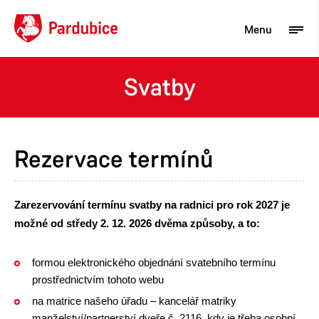
Menu
Svatby
Turista
Aktuality
Rezervace termínů
Občan
Podnikatel
Zarezervování termínu svatby na radnici pro rok 2027 je
Město
možné od středy 2. 12. 2026 dvěma způsoby, a to:
formou elektronického objednání svatebního termínu
prostřednictvím tohoto webu
na matrice našeho úřadu – kancelář matriky
manželství/partnerství dveře č. 2116, kdy je třeba osobní