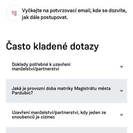
Vyčkejte na potvrzovací email, kde se dozvíte,
jak dále postupovat.
Často kladené dotazy
Doklady potřebné k uzavření
manželství/partnerství
Jaká je provozní doba matriky Magistrátu města
platný doklad, kterým je možné prokázat totožnost,
Pardubic?
rodný list,
u ovdovělého snoubence úmrtní list zemřelého
Uzavření manželství/partnerství, kdy jeden ze
manžela/ky,
snoubenců je cizinec
Provozní doba pro osobní návštěvu
u rozvedeného snoubence pravomocný rozsudek o
Pondělí
8:00 – 11:00, 12:00 – 17:00
rozvodu předchozího manželství. Byl-li rozvod