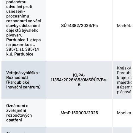
podanému
podanému
odvolání proti
odvolání proti
usnesení-
usnesení-
procesnímu
procesnímu
rozhodnutí ve věci
rozhodnutí ve věci
stavby odstranění
stavby odstranění
SÚ 51382/2026/Pa
Markéta
objektů bývalého
objektů bývalého
pivovaru
pivovaru
Pardubice 1. etapa
Pardubice 1. etapa
na pozemku st.
na pozemku st.
385/1, st. 385/14
385/1, st. 385/14
k.ú. Pardubice
k.ú. Pardubice
Krajský 
Veřejná vyhláška -
Veřejná vyhláška -
Pardubi
KUPA-
Rozhodnutí
Rozhodnutí
kraje, o
11354/2026/85/OMSŘÚP/Be-
(Pardubické
(Pardubické
majetkov
6
inovační centrum)
inovační centrum)
a územn
plánován
Oznámení o
Oznámení o
zveřejnění
zveřejnění
MmP 150003/2026
Monika 
rozpočtových
rozpočtových
opatření
opatření