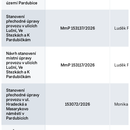
území Pardubice
území Pardubice
Stanovení
Stanovení
přechodné úpravy
přechodné úpravy
provozu v ulicích
provozu v ulicích
MmP 153137/2026
Luděk Fi
Luční, Ve
Luční, Ve
Stezkách a K
Stezkách a K
Pardubičkám
Pardubičkám
Návrh stanovení
Návrh stanovení
místní úpravy
místní úpravy
provozu v ulicích
provozu v ulicích
MmP 153117/2026
Luděk Fi
Luční, Ve
Luční, Ve
Stezkách a K
Stezkách a K
Pardubičkám
Pardubičkám
Stanovení
Stanovení
přechodné úpravy
přechodné úpravy
provozu v ul.
provozu v ul.
Hradecká a
Hradecká a
153072/2026
Monika 
Masarykovo
Masarykovo
náměstí v
náměstí v
Pardubicích
Pardubicích