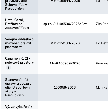
provozu v ulici
provozu v ulici
MmP 151944/2026
Luděk Fi
Sukova třída v
Sukova třída v
Pardubicích
Pardubicích
Hotel Garni,
Hotel Garni,
Dražkovice -
Dražkovice -
sp.zn. SÚ 109534/2026/Pet
Zita Pet
zastavení řízení
zastavení řízení
Veřejná vyhláška o
Veřejná vyhláška o
možnosti převzít
možnosti převzít
MmP 151103/2026
Bc. Petr
písemnost
písemnost
Oznámení č. 21 -
Oznámení č. 21 -
nebytové prostory
nebytové prostory
MmP 150909/2026
Romana 
Stanovení místní
Stanovení místní
úpravy provozu v
úpravy provozu v
ulici U Sportovní
ulici U Sportovní
150056/2026
Monika 
školy v
školy v
Pardubicích
Pardubicích
Výzva-vyjádření k
Výzva-vyjádření k