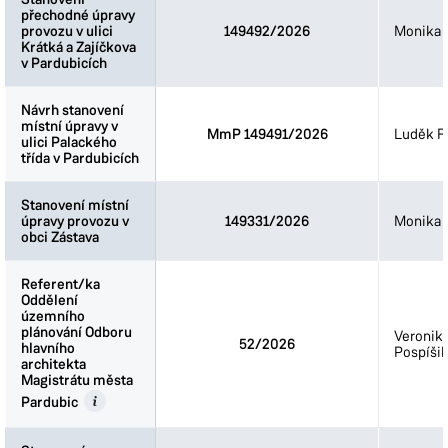
přechodné úpravy
přechodné úpravy
provozu v ulici
provozu v ulici
149492/2026
Monika 
Krátká a Zajíčkova
Krátká a Zajíčkova
v Pardubicích
v Pardubicích
Návrh stanovení
Návrh stanovení
místní úpravy v
místní úpravy v
MmP 149491/2026
Luděk Fi
ulici Palackého
ulici Palackého
třída v Pardubicích
třída v Pardubicích
Stanovení místní
Stanovení místní
úpravy provozu v
úpravy provozu v
149331/2026
Monika 
obci Zástava
obci Zástava
Referent/ka
Referent/ka
Oddělení
Oddělení
územního
územního
plánování Odboru
plánování Odboru
Veronik
52/2026
hlavního
hlavního
Pospíšil
architekta
architekta
Magistrátu města
Magistrátu města
Pardubic
Pardubic