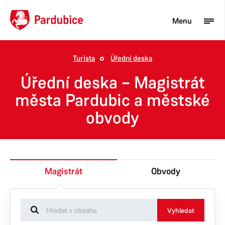
Menu
Turista
Úřední deska
Turista
Úřední deska – Magistrát
Aktuality
města Pardubic a městské
obvody
Občan
Podnikatel
Město
Magistrát
Obvody
Vyhledat