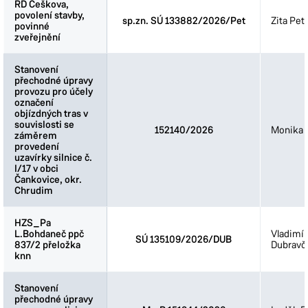
RD Češkova,
RD Češkova,
povolení stavby,
povolení stavby,
sp.zn. SÚ 133882/2026/Pet
Zita Pet
povinné
povinné
zveřejnění
zveřejnění
Stanovení
Stanovení
přechodné úpravy
přechodné úpravy
provozu pro účely
provozu pro účely
označení
označení
objízdných tras v
objízdných tras v
souvislosti se
souvislosti se
152140/2026
Monika 
záměrem
záměrem
provedení
provedení
uzavírky silnice č.
uzavírky silnice č.
I/17 v obci
I/17 v obci
Čankovice, okr.
Čankovice, okr.
Chrudim
Chrudim
HZS_Pa
HZS_Pa
L.Bohdaneč ppč
L.Bohdaneč ppč
Vladimír
SÚ 135109/2026/DUB
837/2 přeložka
837/2 přeložka
Dubravč
knn
knn
Stanovení
Stanovení
přechodné úpravy
přechodné úpravy