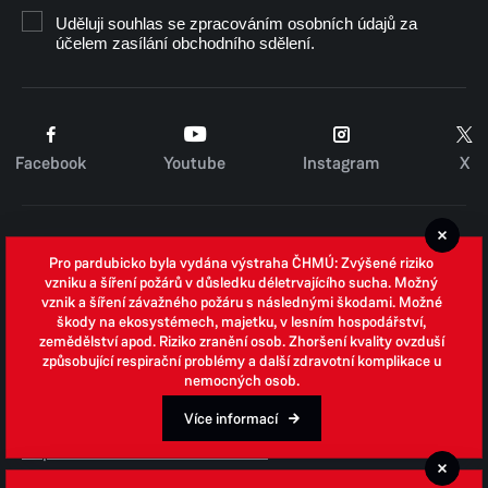
Uděluji souhlas se zpracováním osobních údajů za
účelem zasílání obchodního sdělení.
Facebook
Youtube
Instagram
X
Cookies
Pro pardubicko byla vydána výstraha ČHMÚ: Zvýšené riziko
Zpracování osobních údajů
vzniku a šíření požárů v důsledku déletrvajícího sucha. Možný
vznik a šíření závažného požáru s následnými škodami. Možné
Whistleblowing
škody na ekosystémech, majetku, v lesním hospodářství,
zemědělství apod. Riziko zranění osob. Zhoršení kvality ovzduší
Open data
způsobující respirační problémy a další zdravotní komplikace u
nemocných osob.
Povinně zveřejňované informace
Prohlášení o přístupnosti
Více informací
Odpovědi na žádosti o informace
Jednotné environmentální stanovisko