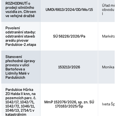
ROZHODNUTÍ o
ROZHODNUTÍ o
Úřad mě
prodeji silničního
prodeji silničního
UMOI/6613/2024/OD/Mo/15
obvodu 
vozidla zn. Citroen
vozidla zn. Citroen
I
ve veřejné dražbě
ve veřejné dražbě
Povolení
Povolení
odstranění stavby:
odstranění stavby:
odstranění staveb
odstranění staveb
SÚ 56226/2026/Pa
Markéta
areálu pivovar
areálu pivovar
Pardubice-2.etapa
Pardubice-2.etapa
Stanovení
Stanovení
přechodné úpravy
přechodné úpravy
provozu v ulici
provozu v ulici
153213/2026
Monika 
Bartoňova a
Bartoňova a
Lidmily Malé v
Lidmily Malé v
Pardubicích
Pardubicích
Pardubice Hůrka
Pardubice Hůrka
ZO Halda II knn, na
ZO Halda II knn, na
pozemcích parc. č.
pozemcích parc. č.
1042/17, 1042/71,
1042/17, 1042/71,
MmP 152076/2026, sp. zn. SÚ
Iveta Šp
1042/72, 1046/11,
1042/72, 1046/11,
170163/2025/Šp
1046/13, 2714/1 v
1046/13, 2714/1 v
katastrálním
katastrálním