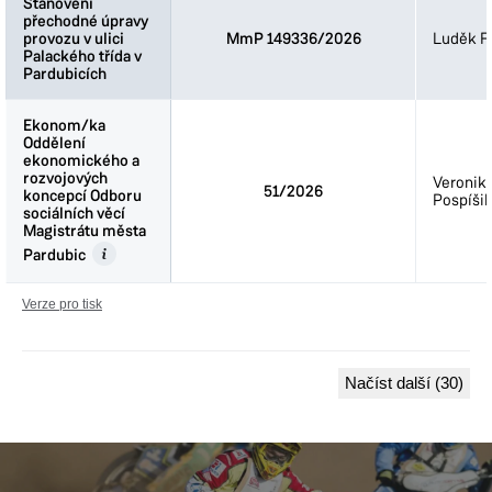
Stanovení
Stanovení
přechodné úpravy
přechodné úpravy
provozu v ulici
provozu v ulici
MmP 149336/2026
Luděk Fi
Palackého třída v
Palackého třída v
Pardubicích
Pardubicích
Ekonom/ka
Ekonom/ka
Oddělení
Oddělení
ekonomického a
ekonomického a
rozvojových
rozvojových
Veronik
51/2026
koncepcí Odboru
koncepcí Odboru
Pospíšil
sociálních věcí
sociálních věcí
Magistrátu města
Magistrátu města
Pardubic
Pardubic
Verze pro tisk
Načíst další (30)