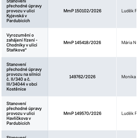
Stanovení
Stanovení
přechodné úpravy
přechodné úpravy
provozu v ulici
provozu v ulici
MmP 150102/2026
Luděk Fi
Kyjevská v
Kyjevská v
Pardubicích
Pardubicích
Vyrozumění o
Vyrozumění o
zahájení řízení -
zahájení řízení -
MmP 145418/2026
Mária N
Chodníky v ulici
Chodníky v ulici
Staňkova“
Staňkova“
Stanovení
Stanovení
přechodné úpravy
přechodné úpravy
provozu na silnici
provozu na silnici
149762/2026
Monika 
č. II/340 a č.
č. II/340 a č.
III/34044 v obci
III/34044 v obci
Kostěnice
Kostěnice
Stanovení
Stanovení
přechodné úpravy
přechodné úpravy
provozu v ulici
provozu v ulici
MmP 149570/2026
Luděk Fi
Havlíčkova v
Havlíčkova v
Pardubicích
Pardubicích
Stanovení
Stanovení