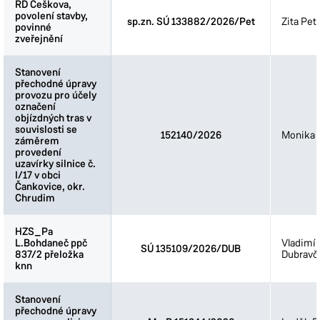
RD Češkova,
RD Češkova,
povolení stavby,
povolení stavby,
sp.zn. SÚ 133882/2026/Pet
Zita Pet
povinné
povinné
zveřejnění
zveřejnění
Stanovení
Stanovení
přechodné úpravy
přechodné úpravy
provozu pro účely
provozu pro účely
označení
označení
objízdných tras v
objízdných tras v
souvislosti se
souvislosti se
152140/2026
Monika 
záměrem
záměrem
provedení
provedení
uzavírky silnice č.
uzavírky silnice č.
I/17 v obci
I/17 v obci
Čankovice, okr.
Čankovice, okr.
Chrudim
Chrudim
HZS_Pa
HZS_Pa
L.Bohdaneč ppč
L.Bohdaneč ppč
Vladimír
SÚ 135109/2026/DUB
837/2 přeložka
837/2 přeložka
Dubravč
knn
knn
Stanovení
Stanovení
přechodné úpravy
přechodné úpravy