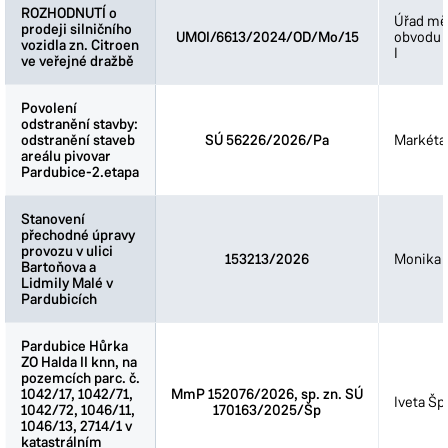
ROZHODNUTÍ o
ROZHODNUTÍ o
Úřad mě
prodeji silničního
prodeji silničního
UMOI/6613/2024/OD/Mo/15
obvodu 
vozidla zn. Citroen
vozidla zn. Citroen
I
ve veřejné dražbě
ve veřejné dražbě
Povolení
Povolení
odstranění stavby:
odstranění stavby:
odstranění staveb
odstranění staveb
SÚ 56226/2026/Pa
Markéta
areálu pivovar
areálu pivovar
Pardubice-2.etapa
Pardubice-2.etapa
Stanovení
Stanovení
přechodné úpravy
přechodné úpravy
provozu v ulici
provozu v ulici
153213/2026
Monika 
Bartoňova a
Bartoňova a
Lidmily Malé v
Lidmily Malé v
Pardubicích
Pardubicích
Pardubice Hůrka
Pardubice Hůrka
ZO Halda II knn, na
ZO Halda II knn, na
pozemcích parc. č.
pozemcích parc. č.
1042/17, 1042/71,
1042/17, 1042/71,
MmP 152076/2026, sp. zn. SÚ
Iveta Šp
1042/72, 1046/11,
1042/72, 1046/11,
170163/2025/Šp
1046/13, 2714/1 v
1046/13, 2714/1 v
katastrálním
katastrálním