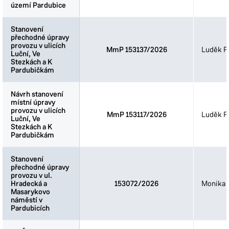
území Pardubice
území Pardubice
Stanovení
Stanovení
přechodné úpravy
přechodné úpravy
provozu v ulicích
provozu v ulicích
MmP 153137/2026
Luděk Fi
Luční, Ve
Luční, Ve
Stezkách a K
Stezkách a K
Pardubičkám
Pardubičkám
Návrh stanovení
Návrh stanovení
místní úpravy
místní úpravy
provozu v ulicích
provozu v ulicích
MmP 153117/2026
Luděk Fi
Luční, Ve
Luční, Ve
Stezkách a K
Stezkách a K
Pardubičkám
Pardubičkám
Stanovení
Stanovení
přechodné úpravy
přechodné úpravy
provozu v ul.
provozu v ul.
Hradecká a
Hradecká a
153072/2026
Monika 
Masarykovo
Masarykovo
náměstí v
náměstí v
Pardubicích
Pardubicích