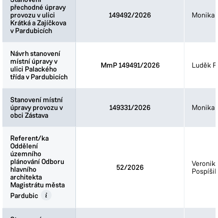
přechodné úpravy
přechodné úpravy
provozu v ulici
provozu v ulici
149492/2026
Monika 
Krátká a Zajíčkova
Krátká a Zajíčkova
v Pardubicích
v Pardubicích
Návrh stanovení
Návrh stanovení
místní úpravy v
místní úpravy v
MmP 149491/2026
Luděk Fi
ulici Palackého
ulici Palackého
třída v Pardubicích
třída v Pardubicích
Stanovení místní
Stanovení místní
úpravy provozu v
úpravy provozu v
149331/2026
Monika 
obci Zástava
obci Zástava
Referent/ka
Referent/ka
Oddělení
Oddělení
územního
územního
plánování Odboru
plánování Odboru
Veronik
52/2026
hlavního
hlavního
Pospíšil
architekta
architekta
Magistrátu města
Magistrátu města
Pardubic
Pardubic