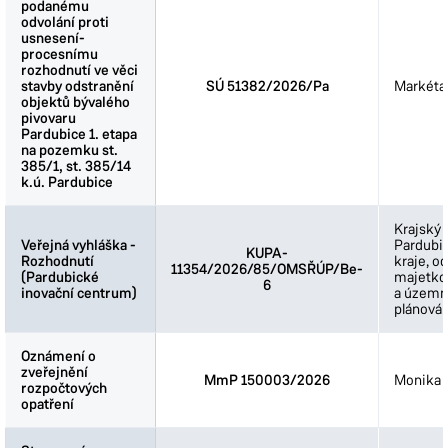
podanému
podanému
odvolání proti
odvolání proti
usnesení-
usnesení-
procesnímu
procesnímu
rozhodnutí ve věci
rozhodnutí ve věci
stavby odstranění
stavby odstranění
SÚ 51382/2026/Pa
Markéta
objektů bývalého
objektů bývalého
pivovaru
pivovaru
Pardubice 1. etapa
Pardubice 1. etapa
na pozemku st.
na pozemku st.
385/1, st. 385/14
385/1, st. 385/14
k.ú. Pardubice
k.ú. Pardubice
Krajský 
Veřejná vyhláška -
Veřejná vyhláška -
Pardubi
KUPA-
Rozhodnutí
Rozhodnutí
kraje, o
11354/2026/85/OMSŘÚP/Be-
(Pardubické
(Pardubické
majetkov
6
inovační centrum)
inovační centrum)
a územn
plánován
Oznámení o
Oznámení o
zveřejnění
zveřejnění
MmP 150003/2026
Monika 
rozpočtových
rozpočtových
opatření
opatření