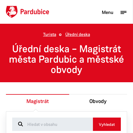
Menu
Turista
Úřední deska
Turista
Úřední deska – Magistrát
Aktuality
města Pardubic a městské
obvody
Občan
Podnikatel
Město
Magistrát
Obvody
Vyhledat