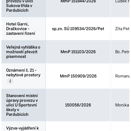
provozu v ulici
provozu v ulici
MmP 151944/2026
Luděk Fi
Sukova třída v
Sukova třída v
Pardubicích
Pardubicích
Hotel Garni,
Hotel Garni,
Dražkovice -
Dražkovice -
sp.zn. SÚ 109534/2026/Pet
Zita Pet
zastavení řízení
zastavení řízení
Veřejná vyhláška o
Veřejná vyhláška o
možnosti převzít
možnosti převzít
MmP 151103/2026
Bc. Petr
písemnost
písemnost
Oznámení č. 21 -
Oznámení č. 21 -
nebytové prostory
nebytové prostory
MmP 150909/2026
Romana 
Stanovení místní
Stanovení místní
úpravy provozu v
úpravy provozu v
ulici U Sportovní
ulici U Sportovní
150056/2026
Monika 
školy v
školy v
Pardubicích
Pardubicích
Výzva-vyjádření k
Výzva-vyjádření k