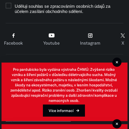
Uděluji souhlas se zpracováním osobních údajů za
účelem zasílání obchodního sdělení.
Facebook
Youtube
Instagram
X
Cookies
Pro pardubicko byla vydána výstraha ČHMÚ: Zvýšené riziko
Zpracování osobních údajů
vzniku a šíření požárů v důsledku déletrvajícího sucha. Možný
vznik a šíření závažného požáru s následnými škodami. Možné
Whistleblowing
škody na ekosystémech, majetku, v lesním hospodářství,
zemědělství apod. Riziko zranění osob. Zhoršení kvality ovzduší
Open data
způsobující respirační problémy a další zdravotní komplikace u
nemocných osob.
Povinně zveřejňované informace
Prohlášení o přístupnosti
Více informací
Odpovědi na žádosti o informace
Jednotné environmentální stanovisko