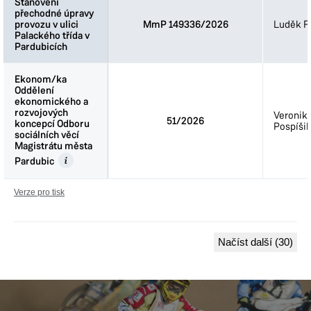
Stanovení
Stanovení
přechodné úpravy
přechodné úpravy
provozu v ulici
provozu v ulici
MmP 149336/2026
Luděk Fi
Palackého třída v
Palackého třída v
Pardubicích
Pardubicích
Ekonom/ka
Ekonom/ka
Oddělení
Oddělení
ekonomického a
ekonomického a
rozvojových
rozvojových
Veronik
51/2026
koncepcí Odboru
koncepcí Odboru
Pospíšil
sociálních věcí
sociálních věcí
Magistrátu města
Magistrátu města
Pardubic
Pardubic
Verze pro tisk
Načíst další (30)