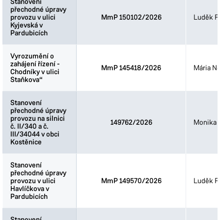
Stanovení
Stanovení
přechodné úpravy
přechodné úpravy
provozu v ulici
provozu v ulici
MmP 150102/2026
Luděk Fi
Kyjevská v
Kyjevská v
Pardubicích
Pardubicích
Vyrozumění o
Vyrozumění o
zahájení řízení -
zahájení řízení -
MmP 145418/2026
Mária N
Chodníky v ulici
Chodníky v ulici
Staňkova“
Staňkova“
Stanovení
Stanovení
přechodné úpravy
přechodné úpravy
provozu na silnici
provozu na silnici
149762/2026
Monika 
č. II/340 a č.
č. II/340 a č.
III/34044 v obci
III/34044 v obci
Kostěnice
Kostěnice
Stanovení
Stanovení
přechodné úpravy
přechodné úpravy
provozu v ulici
provozu v ulici
MmP 149570/2026
Luděk Fi
Havlíčkova v
Havlíčkova v
Pardubicích
Pardubicích
Stanovení
Stanovení