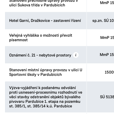
Stanovení přechodné úpravy provozu v
MmP 15
ulici Sukova třída v Pardubicích
Hotel Garni, Dražkovice - zastavení řízení
sp.zn. SÚ 1
Veřejná vyhláška o možnosti převzít
MmP 15
písemnost
MmP 15
Oznámení č. 21 - nebytové prostory
Stanovení místní úpravy provozu v ulici U
1500
Sportovní školy v Pardubicích
Výzva-vyjádření k podanému odvolání
proti usnesení-procesnímu rozhodnutí ve
věci stavby odstranění objektů bývalého
SÚ 513
pivovaru Pardubice 1. etapa na pozemku
st. 385/1, st. 385/14 k.ú. Pardubice