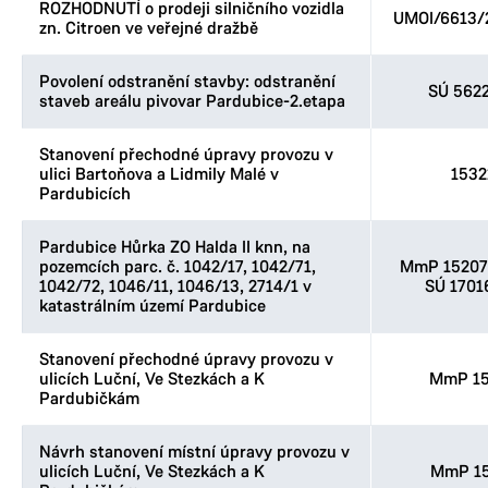
ROZHODNUTÍ o prodeji silničního vozidla
UMOI/6613/
zn. Citroen ve veřejné dražbě
Povolení odstranění stavby: odstranění
SÚ 562
staveb areálu pivovar Pardubice-2.etapa
Stanovení přechodné úpravy provozu v
ulici Bartoňova a Lidmily Malé v
1532
Pardubicích
Pardubice Hůrka ZO Halda II knn, na
pozemcích parc. č. 1042/17, 1042/71,
MmP 152076
1042/72, 1046/11, 1046/13, 2714/1 v
SÚ 1701
katastrálním území Pardubice
Stanovení přechodné úpravy provozu v
ulicích Luční, Ve Stezkách a K
MmP 15
Pardubičkám
Návrh stanovení místní úpravy provozu v
ulicích Luční, Ve Stezkách a K
MmP 15