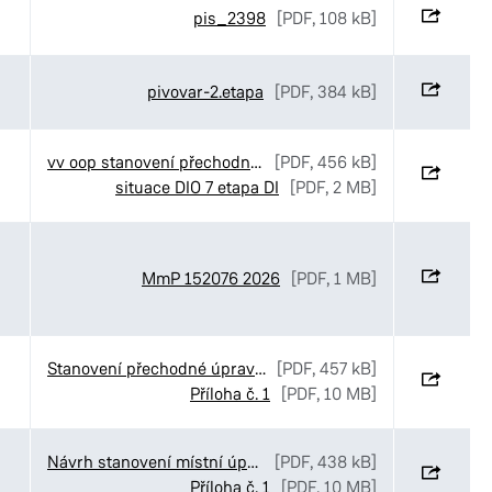
pis_2398
[PDF, 108 kB]
pivovar-2.etapa
[PDF, 384 kB]
vv oop stanovení přechodné úpravy SmP Bartoňova
[PDF, 456 kB]
situace DIO 7 etapa DI
[PDF, 2 MB]
MmP 152076 2026
[PDF, 1 MB]
Stanovení přechodné úpravy provozu v ulicích Luční_Ve Stezkách a K Pardubičkám v Pardubicích
[PDF, 457 kB]
Příloha č. 1
[PDF, 10 MB]
Návrh stanovení místní úpravy provozu v ulicích Luční_Ve Stezkách a K Pardubičkám
[PDF, 438 kB]
Příloha č. 1
[PDF, 10 MB]