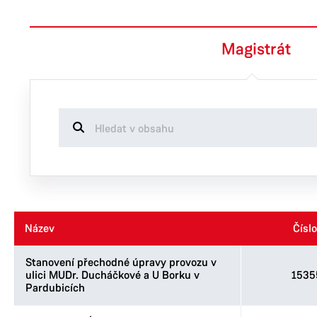
Magistrát
Název
Název
Číslo
Číslo
Stanovení přechodné úpravy provozu v
ulici MUDr. Ducháčkové a U Borku v
1535
Pardubicích