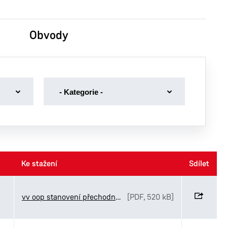
Obvody
-
- Kategorie -
Kategorie
-
Dotace
Dražební vyhlášky
Volby
Ke stažení
Ke stažení
Sdílet
Sdílet
Volná místa magistrát
vv oop stanovení přechodné úpravy Maping MUDr. Ducháčkové
[PDF, 520 kB]