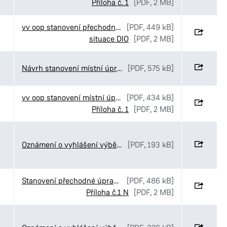
Příloha č. 1
[PDF, 2 MB]
vv oop stanovení přechodné úpravy Gasco Krátká
[PDF, 449 kB]
situace DIO
[PDF, 2 MB]
Návrh stanovení místní úpravy v ulici Palackého třída v Pardubicích
[PDF, 575 kB]
vv oop stanovení místní úpravy provozu Rokytno
[PDF, 434 kB]
Příloha č. 1
[PDF, 2 MB]
Oznámení o vyhlášení výběrového řízení č. 52-2026
[PDF, 193 kB]
Stanovení přechodné úpravy provozu v ulici Palackého třída v Pardubicích
[PDF, 486 kB]
Příloha č.1 N
[PDF, 2 MB]