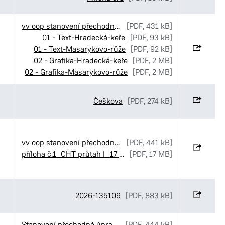
vv oop stanovení přechodné úpravy MOI středové ostrůvky
[PDF, 431 kB]
01 - Text-Hradecká-keře
[PDF, 93 kB]
01 - Text-Masarykovo-růže
[PDF, 92 kB]
02 - Grafika-Hradecká-keře
[PDF, 2 MB]
02 - Grafika-Masarykovo-růže
[PDF, 2 MB]
Češkova
[PDF, 274 kB]
vv oop stanovení přechodné úpravy provozu CHládek Tintěra Čankovice objízdná trasa
[PDF, 441 kB]
příloha č.1_CHT průtah I_17 Čankovice
[PDF, 17 MB]
2026-135109
[PDF, 883 kB]
Stanovení přechodné úpravy provozu v ulici Sukova třída v Pardubicích
[PDF, 444 kB]