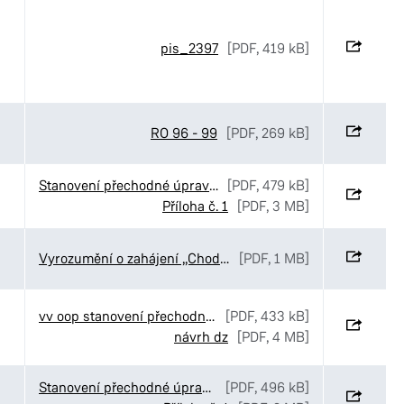
pis_2397
[PDF, 419 kB]
RO 96 - 99
[PDF, 269 kB]
Stanovení přechodné úpravy provozu v ulici Kyjevská v Pardubicích
[PDF, 479 kB]
Příloha č. 1
[PDF, 3 MB]
Vyrozumění o zahájení „Chodníky v ulici Staňkova“, Pardubice
[PDF, 1 MB]
vv oop stanovení přechodné úpravy Elpo Kostěnice
[PDF, 433 kB]
návrh dz
[PDF, 4 MB]
Stanovení přechodné úpravy provozu v ulici Havlíčkova v Pardubicích
[PDF, 496 kB]