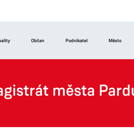
ality
Občan
Podnikatel
Město
agistrát města Pard