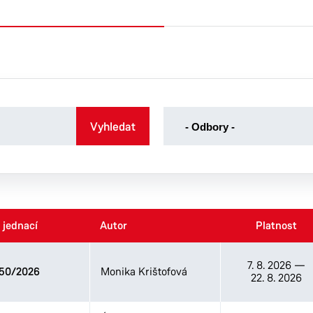
-
Vyhledat
- Odbory -
Odbory
-
Kancelář tajemníka
Odbor dopravy
Odbor ekonomický
 jednací
 jednací
Autor
Autor
Platnost
Platnost
Odbor majetku a investic
Odbor sociálních věcí
7. 8. 2026
—
50/2026
Monika Krištofová
Odbor správních agend
22. 8. 2026
Odbor školství, kultury a
sportu