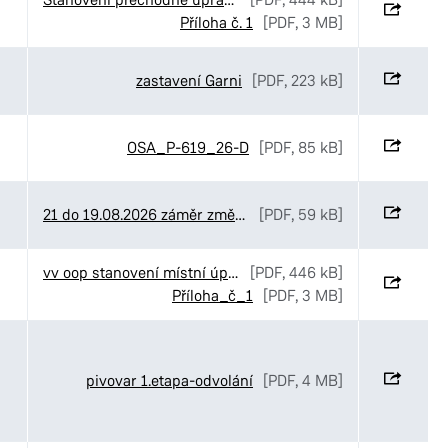
Příloha č. 1
[PDF, 3 MB]
zastavení Garni
[PDF, 223 kB]
OSA_P-619_26-D
[PDF, 85 kB]
21 do 19.08.2026 záměr změny NS
[PDF, 59 kB]
vv oop stanovení místní úpravy OD U Sportovní školy
[PDF, 446 kB]
Příloha_č_1
[PDF, 3 MB]
pivovar 1.etapa-odvolání
[PDF, 4 MB]