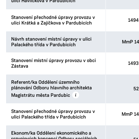
ulici Havlíčkova v Pardubicích
Stanovení přechodné úpravy provozu v
1494
ulici Krátká a Zajíčkova v Pardubicích
Návrh stanovení místní úpravy v ulici
MmP 14
Palackého třída v Pardubicích
Stanovení místní úpravy provozu v obci
1493
Zástava
Referent/ka Oddělení územního
plánování Odboru hlavního architekta
52
Magistrátu města Pardubic
Stanovení přechodné úpravy provozu v
MmP 14
ulici Palackého třída v Pardubicích
Ekonom/ka Oddělení ekonomického a
rozvojových koncepcí Odboru sociálních