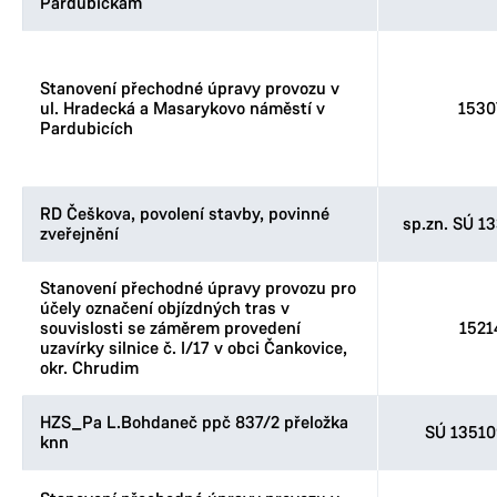
Pardubičkám
Stanovení přechodné úpravy provozu v
ul. Hradecká a Masarykovo náměstí v
1530
Pardubicích
RD Češkova, povolení stavby, povinné
sp.zn. SÚ 1
zveřejnění
Stanovení přechodné úpravy provozu pro
účely označení objízdných tras v
souvislosti se záměrem provedení
1521
uzavírky silnice č. I/17 v obci Čankovice,
okr. Chrudim
HZS_Pa L.Bohdaneč ppč 837/2 přeložka
SÚ 1351
knn