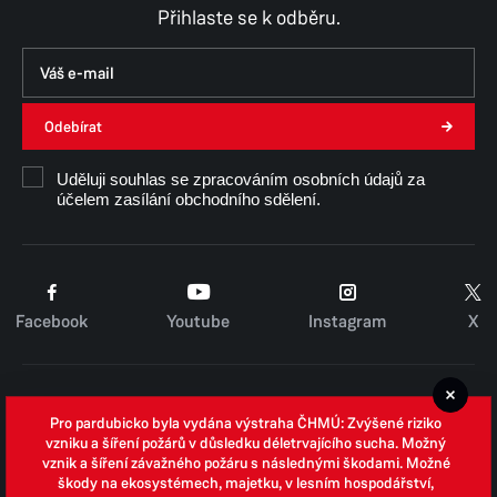
Čtvrtek
8:00–11:00,
12:00–15:30
Přihlaste se k odběru.
Pátek
8:00–11:00,
12:00–14:30
Na
různých pracovištích magistrátu
se může
otevírací doba lišit.
Odebírat
Uděluji souhlas se zpracováním osobních údajů za
účelem zasílání obchodního sdělení.
Facebook
Youtube
Instagram
X
Cookies
Pro pardubicko byla vydána výstraha ČHMÚ: Zvýšené riziko
Zpracování osobních údajů
vzniku a šíření požárů v důsledku déletrvajícího sucha. Možný
vznik a šíření závažného požáru s následnými škodami. Možné
Whistleblowing
škody na ekosystémech, majetku, v lesním hospodářství,