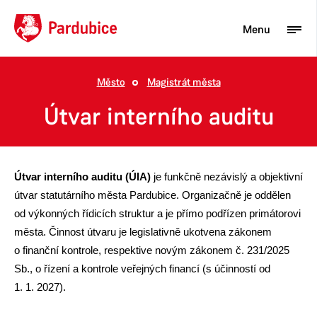
Menu
Město
Magistrát města
Turista
Útvar interního auditu
Aktuality
Občan
Útvar interního auditu (ÚIA)
je funkčně nezávislý a objektivní
Podnikatel
útvar statutárního města Pardubice. Organizačně je oddělen
od výkonných řídicích struktur a je přímo podřízen primátorovi
Město
města. Činnost útvaru je legislativně ukotvena zákonem
o finanční kontrole, respektive novým zákonem č. 231/2025
Sb., o řízení a kontrole veřejných financí (s účinností od
1. 1. 2027).