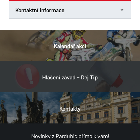
Kontaktní informace
Magistrát města Pardubic
Pernštýnské náměstí 1
530 21 Pardubice
Kalendář akcí
Tel.:
466 859 111
E-mail:
posta@mmp.cz
Datová schránka:
ukzbx4z
Hlášení závad – Dej Tip
IČ:
00274046
DIČ:
CZ00274046
Kontakty
Provozní doba
Pondělí
8:00–11:00,
12:00–17:00
Úterý
8:00–11:00,
12:00–15:30
Středa
8:00–11:00,
12:00–17:00
Novinky z Pardubic přímo k vám!