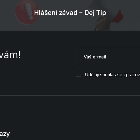
Hlášení závad – Dej Tip
 vám!
Uděluji souhlas se zpraco
kazy