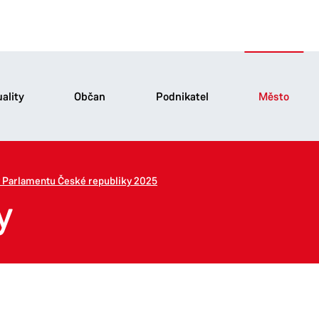
ality
Občan
Podnikatel
Město
 Parlamentu České republiky 2025
y