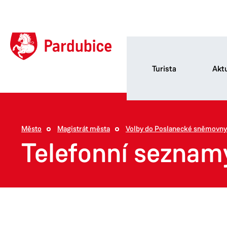
Turista
Aktu
Město
Magistrát města
Volby do Poslanecké sněmovny
Telefonní seznam