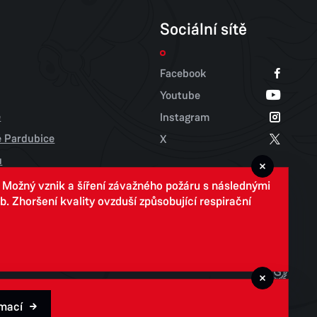
Sociální sítě
Facebook
Youtube
e
Instagram
tě Pardubice
X
u
. Možný vznik a šíření závažného požáru s následnými
 Zhoršení kvality ovzduší způsobující respirační
rmací