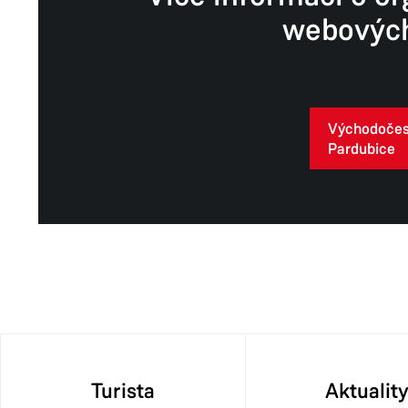
webových
Východočes
Pardubice
Turista
Aktualit