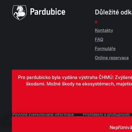
Důležité od
Kontakty
FAQ
Formuláře
Online rezervace
Pro pardubicko byla vydána výstraha ČHMÚ: Zvýšené r
škodami. Možné škody na ekosystémech, majetku, v
Cookies
Zpracování osobních údajů
Whistleblowing
Povinně zveřejňované informace
Prohlášení o přístupnosti
Jednotné environmentální stanovisko
Nepříznivá