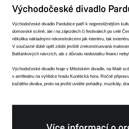
Východočeské divadlo Pard
Východočeské divadlo Pardubice patří k nejprestižnějším kul
domovské scéně, ale i na zájezdech či festivalech po celé Čes
několika nákladnými rekonstrukcemi jak interiéru, tak exteriéru
V současné době opět zdobí jeviště zrekonstruovaná malovaná o
Balšánkových návrzích, ale z důvodu nedostatku financí nebyl 
Východočeské divadlo hraje v Městském divadle, na Malé scé
v amfiteátru na vyhlídce hradu Kunětická hora. Ročně připravuj
každého diváka, proto na jevišti uvidíte pohádky, muzikály, dr
Více informací o or