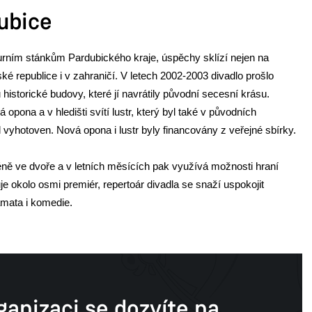
ubice
turním stánkům Pardubického kraje, úspěchy sklízí nejen na
ké republice i v zahraničí. V letech 2002-2003 divadlo prošlo
 historické budovy, které jí navrátily původní secesní krásu.
pona a v hledišti svítí lustr, který byl také v původních
vyhotoven. Nová opona i lustr byly financovány z veřejné sbírky.
ně ve dvoře a v letních měsících pak využívá možnosti hraní
e okolo osmi premiér, repertoár divadla se snaží uspokojit
amata i komedie.
ganizaci se dozvíte na