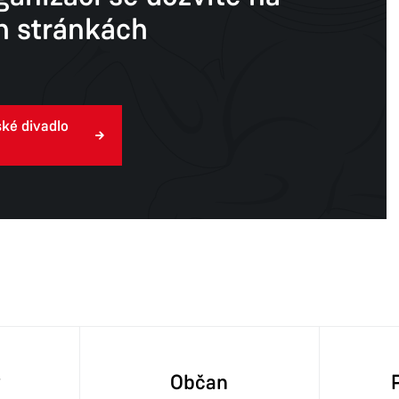
 stránkách
ké divadlo
y
Občan