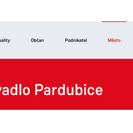
ality
Občan
Podnikatel
Město
adlo Pardubice