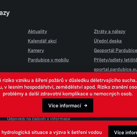
kazy
Aktuality
Ztráty a nálezy
Kalendář akcí
Úřední deska
Kamery
Geoportál Pardubic
Pardubice v mobilu
Přílety/odlety letiš
eportal.pardubice.e
iziko vzniku a šíření požárů v důsledku déletrvajícího sucha
 lesním hospodářství, zemědělství apod. Riziko zranění osob.
problémy a další zdravotní komplikace u nemocných osob.
Více informací
Open data
Odpovědi na žádosti o informace
 hydrologická situace a výzva k šetření vodou
Více info