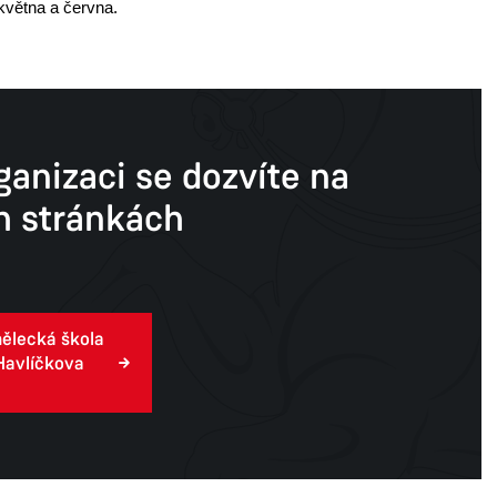
května a června.
ganizaci se dozvíte na
 stránkách
ělecká škola
Havlíčkova