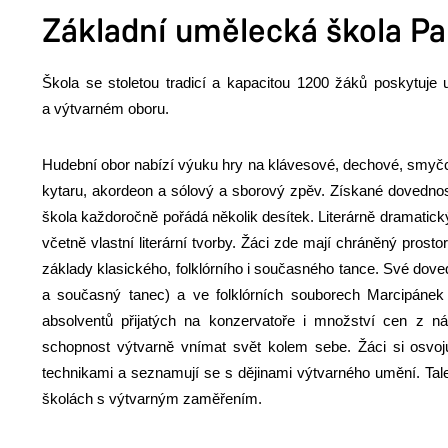
Základní umělecká škola Pa
Škola se stoletou tradicí a kapacitou 1200 žáků poskytuje
a výtvarném oboru.
Hudební obor nabízí výuku hry na klávesové, dechové, smyčco
kytaru, akordeon a sólový a sborový zpěv. Získané dovednost
škola každoročně pořádá několik desítek. Literárně dramatick
včetně vlastní literární tvorby. Žáci zde mají chráněný pros
základy klasického, folklórního i současného tance. Své dove
a současný tanec) a ve folklórních souborech Marcipánek
absolventů přijatých na konzervatoře i množství cen z ná
schopnost výtvarně vnímat svět kolem sebe. Žáci si osvoju
technikami a seznamují se s dějinami výtvarného umění. Tale
školách s výtvarným zaměřením.