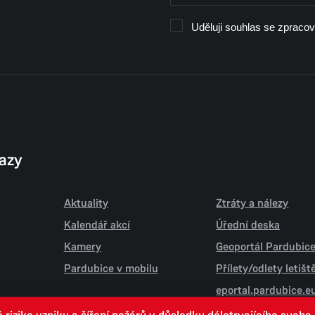
Uděluji souhlas se zpraco
kazy
Aktuality
Ztráty a nálezy
Kalendář akcí
Úřední deska
Kamery
Geoportál Pardubic
Pardubice v mobilu
Přílety/odlety letiš
eportal.pardubice.e