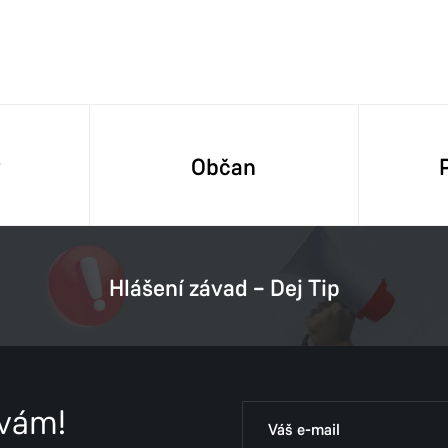
y
Občan
Hlášení závad – Dej Tip
 vám!