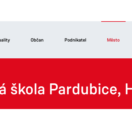
ality
Občan
Podnikatel
Město
á škola Pardubice, 