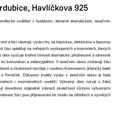
rdubice, Havlíčkova 925
 umělecké vzdělání v hudebním, literárně dramatickém, tanečním
vé a bicí nástroje, výuku hry na klasickou, elektrickou a basovou
i žáci uplatňují na veřejných vystoupeních a koncertech, kterých
ý obor vyučuje tvořivé činnosti dramatické, přednesové a slovesné
tor ke komunikaci a sebevyjádření. V tanečním oboru získávají žáci
dnosti a zkušenosti rozvíjejí v souboru Konsonance (klasický balet
 a Perníček. Důkazem kvality výuky v tanečním oboru je řada
rodních i mezinárodních soutěží. Výtvarný obor rozvijí u žáků
jí dovednost originálně zobrazit skutečnost různými výtvarnými
ntovaní žáci jsou připravováni ke studiu na středních a vysokých