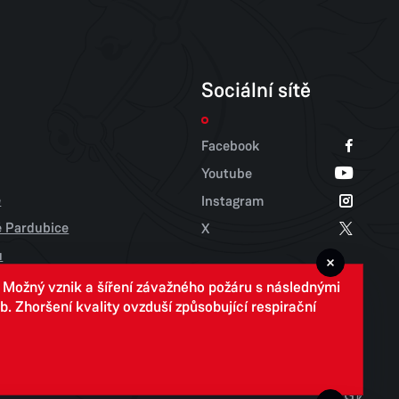
Sociální sítě
Facebook
Youtube
e
Instagram
tě Pardubice
X
u
. Možný vznik a šíření závažného požáru s následnými
 Zhoršení kvality ovzduší způsobující respirační