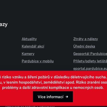
kazy
Aktuality
Ztráty a nálezy
Kalendář akcí
Úřední deska
Kamery
Geoportál Pardubic
Pardubice v mobilu
Přílety/odlety letiš
eportal.pardubice.e
iziko vzniku a šíření požárů v důsledku déletrvajícího sucha
 lesním hospodářství, zemědělství apod. Riziko zranění osob.
problémy a další zdravotní komplikace u nemocných osob.
Více informací
Open data