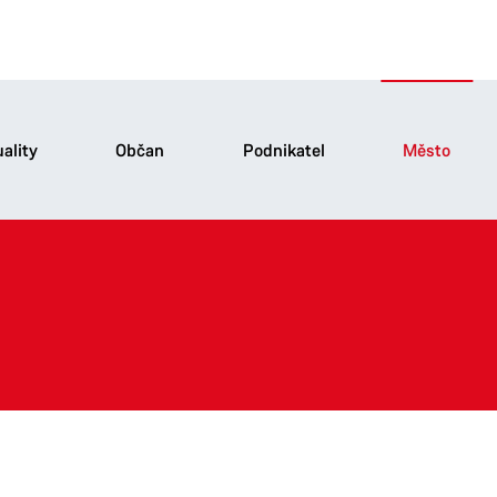
ality
Občan
Podnikatel
Město