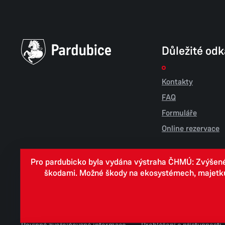
Důležité od
Kontakty
FAQ
Formuláře
Online rezervace
Pro pardubicko byla vydána výstraha ČHMÚ: Zvýšené r
škodami. Možné škody na ekosystémech, majetku, v
Cookies
Zpracování osobních údajů
Whistleblowing