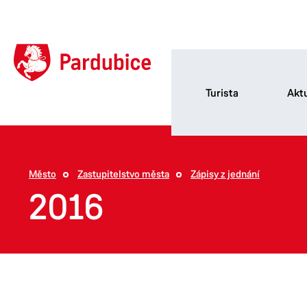
Turista
Aktu
Město
Zastupitelstvo města
Zápisy z jednání
2016