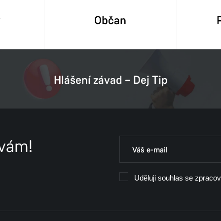
y
Občan
Hlášení závad – Dej Tip
 vám!
Uděluji souhlas se zpraco