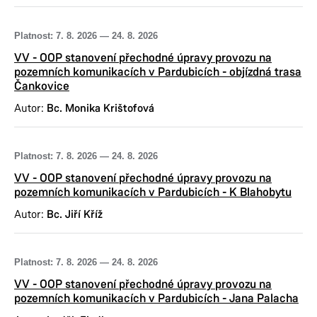
Provozní doba
Platnost:
7. 8. 2026
—
24. 8. 2026
Pondělí
8:00–11:30,
12:30–17:00
VV - OOP stanovení přechodné úpravy provozu na
Úterý
8:00–11:30,
12:30–15:00
pozemních komunikacích v Pardubicích - objízdná trasa
Čankovice
Středa
8:00–11:30,
12:30–17:00
Autor:
Bc. Monika Krištofová
Čtvrtek
8:00–11:30,
12:30–15:00
Pátek
8:00–11:30,
12:30–14:00
Pátek: Mimo odbor investiční a správní nebo
Platnost:
7. 8. 2026
—
24. 8. 2026
po předchozí telefonické domluvě
VV - OOP stanovení přechodné úpravy provozu na
pozemních komunikacích v Pardubicích - K Blahobytu
Číslo příjmového účtu: 181570036/0300
Autor:
Bc. Jiří Kříž
Platnost:
7. 8. 2026
—
24. 8. 2026
VV - OOP stanovení přechodné úpravy provozu na
pozemních komunikacích v Pardubicích - Jana Palacha