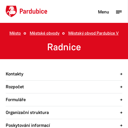
Menu
Město
Městské obvody
Městský obvod Pardubice V
Turista
Radnice
Aktuality
Občan
Kontakty
Podnikatel
Rozpočet
Město
Formuláře
Organizační struktura
Poskytování informací