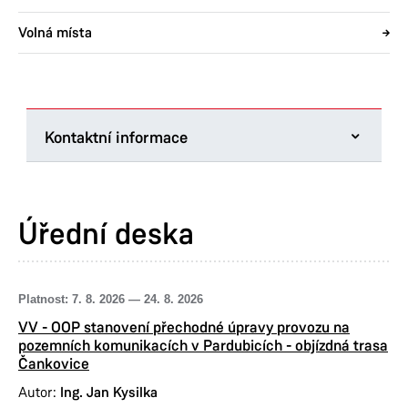
Volná místa
Kontaktní informace
Úřad městského obvodu Pardubice V
Češkova 22
Úřední deska
530 02 Pardubice
Tel.:
466 510 769
E-mail:
podatelna@umo5.mmp.cz
Platnost:
7. 8. 2026
—
24. 8. 2026
Fax:
466 303 465
VV - OOP stanovení přechodné úpravy provozu na
Datová schránka:
mbbbxhp
pozemních komunikacích v Pardubicích - objízdná trasa
IČ:
00274046
Čankovice
DIČ:
CZ00274046
Autor:
Ing. Jan Kysilka