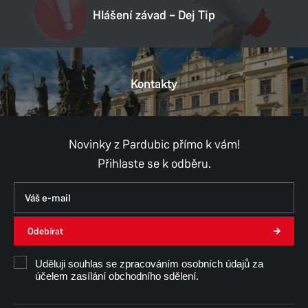
Datová schránka:
ukzbx4z
Hlášení závad – Dej Tip
IČ:
00274046
DIČ:
CZ00274046
Kontakty
Provozní doba
Pondělí
8:00–11:00,
12:00–17:00
Úterý
8:00–11:00,
12:00–15:30
Středa
8:00–11:00,
12:00–17:00
Novinky z Pardubic přímo k vám!
Čtvrtek
8:00–11:00,
12:00–15:30
Přihlaste se k odběru.
Pátek
8:00–11:00,
12:00–14:30
Út, Čt, Pá - konzultace pouze po předchozí
domluvě.
Odebírat
Ing. Ivana Červená
Uděluji souhlas se zpracováním osobních údajů za
účelem zasílání obchodního sdělení.