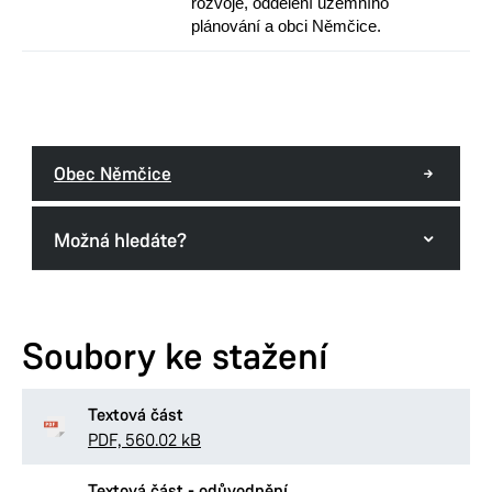
rozvoje, oddělení územního
plánování a obci Němčice.
Obec Němčice
Možná hledáte?
Formuláře odboru
Soubory ke stažení
Textová část
PDF, 560.02 kB
Textová část - odůvodnění