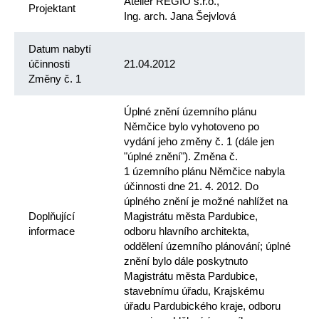
Atelier REGIO s.r.o.,
Projektant
Ing. arch. Jana Šejvlová
Datum nabytí
účinnosti
21.04.2012
Změny č. 1
Úplné znění územního plánu
Němčice bylo vyhotoveno po
vydání jeho změny č. 1 (dále jen
"úplné znění"). Změna č.
1 územního plánu Němčice nabyla
účinnosti dne 21. 4. 2012. Do
úplného znění je možné nahlížet na
Doplňující
Magistrátu města Pardubice,
informace
odboru hlavního architekta,
oddělení územního plánování; úplné
znění bylo dále poskytnuto
Magistrátu města Pardubice,
stavebnímu úřadu, Krajskému
úřadu Pardubického kraje, odboru