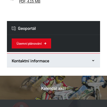
PDF, 4.15 MB
Geoportál
Územní plánování
Kontaktní informace
Odbor hlavního architekta
Štrossova 44
53021 Pardubice
Kalendář akcí
Tel.:
466859175
E-mail:
ivana.cervena@mmp.cz