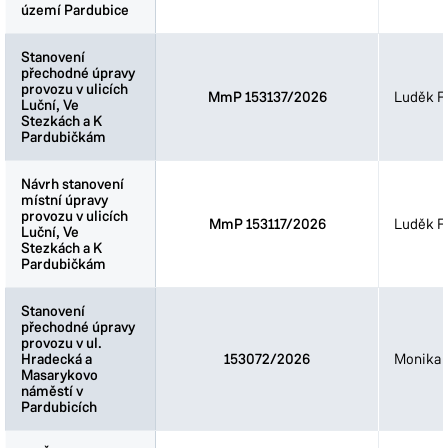
území Pardubice
území Pardubice
Stanovení
Stanovení
přechodné úpravy
přechodné úpravy
provozu v ulicích
provozu v ulicích
MmP 153137/2026
Luděk Fi
Luční, Ve
Luční, Ve
Stezkách a K
Stezkách a K
Pardubičkám
Pardubičkám
Návrh stanovení
Návrh stanovení
místní úpravy
místní úpravy
provozu v ulicích
provozu v ulicích
MmP 153117/2026
Luděk Fi
Luční, Ve
Luční, Ve
Stezkách a K
Stezkách a K
Pardubičkám
Pardubičkám
Stanovení
Stanovení
přechodné úpravy
přechodné úpravy
provozu v ul.
provozu v ul.
Hradecká a
Hradecká a
153072/2026
Monika 
Masarykovo
Masarykovo
náměstí v
náměstí v
Pardubicích
Pardubicích