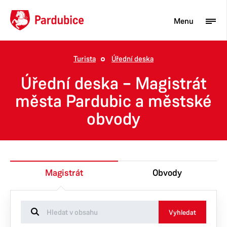
Menu
Turista
Úřední deska
Turista
Úřední deska – Magistrát
Aktuality
města Pardubic a městské
obvody
Občan
Podnikatel
Město
Magistrát
Obvody
Vyhledat