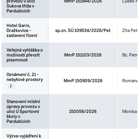
provozu v ulici
provozu v ulici
MmP 151944/2026
Luděk Fi
Sukova třída v
Sukova třída v
Pardubicích
Pardubicích
Hotel Garni,
Hotel Garni,
Dražkovice -
Dražkovice -
sp.zn. SÚ 109534/2026/Pet
Zita Pet
zastavení řízení
zastavení řízení
Veřejná vyhláška o
Veřejná vyhláška o
možnosti převzít
možnosti převzít
MmP 151103/2026
Bc. Petr
písemnost
písemnost
Oznámení č. 21 -
Oznámení č. 21 -
nebytové prostory
nebytové prostory
MmP 150909/2026
Romana 
Stanovení místní
Stanovení místní
úpravy provozu v
úpravy provozu v
ulici U Sportovní
ulici U Sportovní
150056/2026
Monika 
školy v
školy v
Pardubicích
Pardubicích
Výzva-vyjádření k
Výzva-vyjádření k