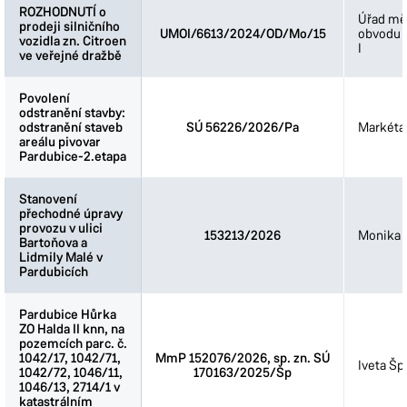
ROZHODNUTÍ o
ROZHODNUTÍ o
Úřad mě
prodeji silničního
prodeji silničního
UMOI/6613/2024/OD/Mo/15
obvodu 
vozidla zn. Citroen
vozidla zn. Citroen
I
ve veřejné dražbě
ve veřejné dražbě
Povolení
Povolení
odstranění stavby:
odstranění stavby:
odstranění staveb
odstranění staveb
SÚ 56226/2026/Pa
Markéta
areálu pivovar
areálu pivovar
Pardubice-2.etapa
Pardubice-2.etapa
Stanovení
Stanovení
přechodné úpravy
přechodné úpravy
provozu v ulici
provozu v ulici
153213/2026
Monika 
Bartoňova a
Bartoňova a
Lidmily Malé v
Lidmily Malé v
Pardubicích
Pardubicích
Pardubice Hůrka
Pardubice Hůrka
ZO Halda II knn, na
ZO Halda II knn, na
pozemcích parc. č.
pozemcích parc. č.
1042/17, 1042/71,
1042/17, 1042/71,
MmP 152076/2026, sp. zn. SÚ
Iveta Šp
1042/72, 1046/11,
1042/72, 1046/11,
170163/2025/Šp
1046/13, 2714/1 v
1046/13, 2714/1 v
katastrálním
katastrálním