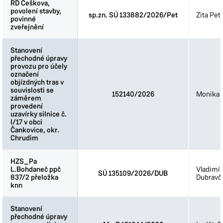
RD Češkova,
RD Češkova,
povolení stavby,
povolení stavby,
sp.zn. SÚ 133882/2026/Pet
Zita Pet
povinné
povinné
zveřejnění
zveřejnění
Stanovení
Stanovení
přechodné úpravy
přechodné úpravy
provozu pro účely
provozu pro účely
označení
označení
objízdných tras v
objízdných tras v
souvislosti se
souvislosti se
152140/2026
Monika 
záměrem
záměrem
provedení
provedení
uzavírky silnice č.
uzavírky silnice č.
I/17 v obci
I/17 v obci
Čankovice, okr.
Čankovice, okr.
Chrudim
Chrudim
HZS_Pa
HZS_Pa
L.Bohdaneč ppč
L.Bohdaneč ppč
Vladimír
SÚ 135109/2026/DUB
837/2 přeložka
837/2 přeložka
Dubravč
knn
knn
Stanovení
Stanovení
přechodné úpravy
přechodné úpravy