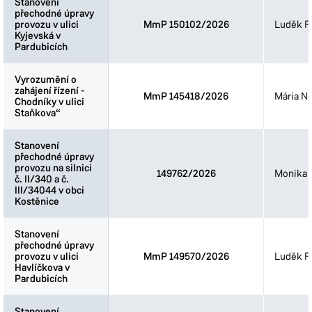
Stanovení
Stanovení
přechodné úpravy
přechodné úpravy
provozu v ulici
provozu v ulici
MmP 150102/2026
Luděk Fi
Kyjevská v
Kyjevská v
Pardubicích
Pardubicích
Vyrozumění o
Vyrozumění o
zahájení řízení -
zahájení řízení -
MmP 145418/2026
Mária N
Chodníky v ulici
Chodníky v ulici
Staňkova“
Staňkova“
Stanovení
Stanovení
přechodné úpravy
přechodné úpravy
provozu na silnici
provozu na silnici
149762/2026
Monika 
č. II/340 a č.
č. II/340 a č.
III/34044 v obci
III/34044 v obci
Kostěnice
Kostěnice
Stanovení
Stanovení
přechodné úpravy
přechodné úpravy
provozu v ulici
provozu v ulici
MmP 149570/2026
Luděk Fi
Havlíčkova v
Havlíčkova v
Pardubicích
Pardubicích
Stanovení
Stanovení