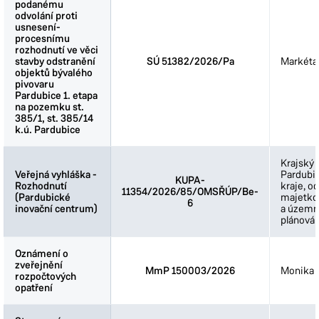
podanému
podanému
odvolání proti
odvolání proti
usnesení-
usnesení-
procesnímu
procesnímu
rozhodnutí ve věci
rozhodnutí ve věci
stavby odstranění
stavby odstranění
SÚ 51382/2026/Pa
Markéta
objektů bývalého
objektů bývalého
pivovaru
pivovaru
Pardubice 1. etapa
Pardubice 1. etapa
na pozemku st.
na pozemku st.
385/1, st. 385/14
385/1, st. 385/14
k.ú. Pardubice
k.ú. Pardubice
Krajský 
Veřejná vyhláška -
Veřejná vyhláška -
Pardubi
KUPA-
Rozhodnutí
Rozhodnutí
kraje, o
11354/2026/85/OMSŘÚP/Be-
(Pardubické
(Pardubické
majetkov
6
inovační centrum)
inovační centrum)
a územn
plánován
Oznámení o
Oznámení o
zveřejnění
zveřejnění
MmP 150003/2026
Monika 
rozpočtových
rozpočtových
opatření
opatření