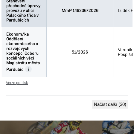
Stanovení
Stanovení
přechodné úpravy
přechodné úpravy
provozu v ulici
provozu v ulici
MmP 149336/2026
Luděk Fi
Palackého třída v
Palackého třída v
Pardubicích
Pardubicích
Ekonom/ka
Ekonom/ka
Oddělení
Oddělení
ekonomického a
ekonomického a
rozvojových
rozvojových
Veronik
51/2026
koncepcí Odboru
koncepcí Odboru
Pospíšil
sociálních věcí
sociálních věcí
Magistrátu města
Magistrátu města
Pardubic
Pardubic
Verze pro tisk
Načíst další (30)