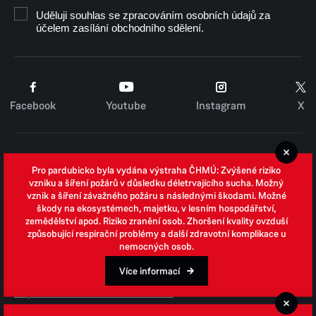
Uděluji souhlas se zpracováním osobních údajů za
účelem zasílání obchodního sdělení.
Facebook
Youtube
Instagram
X
Cookies
Pro pardubicko byla vydána výstraha ČHMÚ: Zvýšené riziko
Zpracování osobních údajů
vzniku a šíření požárů v důsledku déletrvajícího sucha. Možný
vznik a šíření závažného požáru s následnými škodami. Možné
Whistleblowing
škody na ekosystémech, majetku, v lesním hospodářství,
zemědělství apod. Riziko zranění osob. Zhoršení kvality ovzduší
Open data
způsobující respirační problémy a další zdravotní komplikace u
nemocných osob.
Povinně zveřejňované informace
Prohlášení o přístupnosti
Více informací
Odpovědi na žádosti o informace
Jednotné environmentální stanovisko