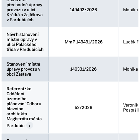
přechodné úpravy
přechodné úpravy
provozu v ulici
provozu v ulici
149492/2026
Monika 
Krátká a Zajíčkova
Krátká a Zajíčkova
v Pardubicích
v Pardubicích
Návrh stanovení
Návrh stanovení
místní úpravy v
místní úpravy v
MmP 149491/2026
Luděk Fi
ulici Palackého
ulici Palackého
třída v Pardubicích
třída v Pardubicích
Stanovení místní
Stanovení místní
úpravy provozu v
úpravy provozu v
149331/2026
Monika 
obci Zástava
obci Zástava
Referent/ka
Referent/ka
Oddělení
Oddělení
územního
územního
plánování Odboru
plánování Odboru
Veronik
52/2026
hlavního
hlavního
Pospíšil
architekta
architekta
Magistrátu města
Magistrátu města
Pardubic
Pardubic