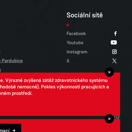
Sociální sítě
Facebook
Youtube
e
Instagram
tě Pardubice
X
u
ce. Výrazně zvýšená zátěž zdravotnického systému
louhodobě nemocné). Pokles výkonnosti pracujících a
eném prostředí.
rmací