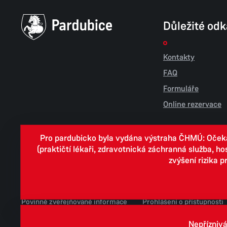
Důležité od
Kontakty
FAQ
Formuláře
Online rezervace
Pro pardubicko byla vydána výstraha ČHMÚ: Očekáv
(praktičtí lékaři, zdravotnická záchranná služba, h
zvýšení rizika 
Cookies
Zpracování osobních údajů
Whistleblowing
Povinně zveřejňované informace
Prohlášení o přístupnosti
Jednotné environmentální stanovisko
Nepříznivá