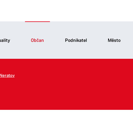
ality
Občan
Podnikatel
Město
Neratov