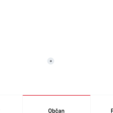
ÚP Neratov
y
Občan