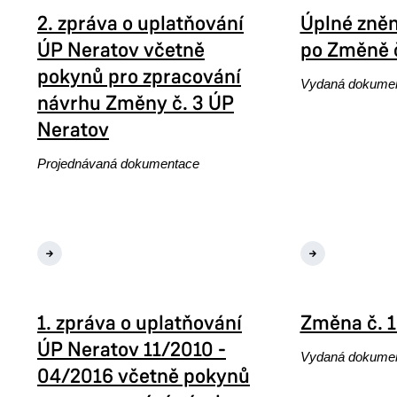
2. zpráva o uplatňování
Úplné zněn
ÚP Neratov včetně
po Změně č
pokynů pro zpracování
Vydaná dokume
návrhu Změny č. 3 ÚP
Neratov
Projednávaná dokumentace
tňování ÚP
pokynů pro
hu Změny č.
Úplné znění ÚP Neratov po
Změně č. 2
1. zpráva o uplatňování
Změna č. 1
ÚP Neratov 11/2010 -
Vydaná dokume
04/2016 včetně pokynů