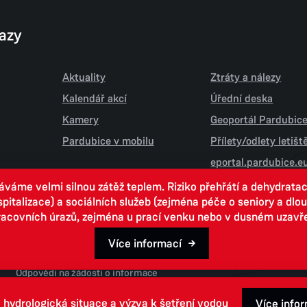
kazy
Aktuality
Ztráty a nálezy
Kalendář akcí
Úřední deska
Kamery
Geoportál Pardubic
Pardubice v mobilu
Přílety/odlety letiš
eportal.pardubice.e
áme velmi silnou zátěž teplem. Riziko přehřátí a dehydrata
ospitalizace) a sociálních služeb (zejména péče o seniory a d
pracovních úrazů, zejména u prací venku nebo v dusném uzavř
Více informací
Open data
Odpovědi na žádosti o informace
 hydrologická situace a výzva k šetření vodou
Více info