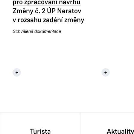
pro zpracování návrhu
Změny č. 2 ÚP Neratov
v rozsahu zadání změny
Schválená dokumentace
tňování ÚP
- 04/2016
ro
hu Změny č.
ozsahu
Změna č. 1 ÚP Neratov
Turista
Aktualit