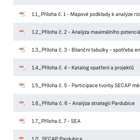
1.1_Příloha č. 1 - Mapové podklady k analýze rizi
1.2_Příloha č. 2 - Analýza maximálního potenci
1.3_Příloha č. 3 - Bilanční tabulky – spotřeba 
1.4_Příloha č. 4 - Katalog opatření a projektů
1.5_Příloha č. 5 - Participace tvorby SECAP m
1.6_Příloha č. 6 - Analýza strategii Pardubice
1.7_Příloha č. 7 - SEA
1.0_SECAP Pardubice