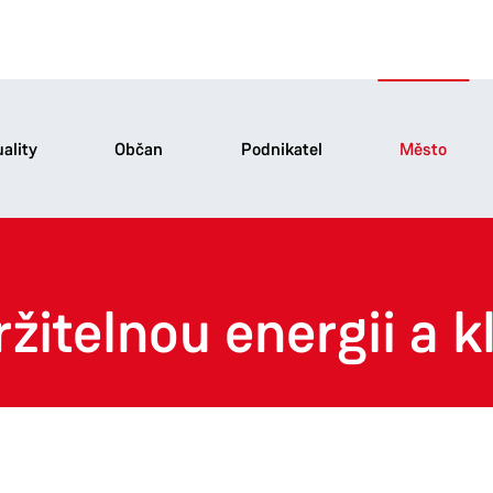
ality
Občan
Podnikatel
Město
ržitelnou energii a 