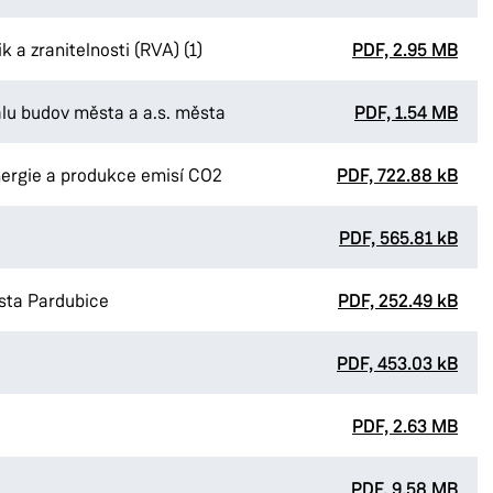
k a zranitelnosti (RVA) (1)
PDF, 2.95 MB
álu budov města a a.s. města
PDF, 1.54 MB
energie a produkce emisí CO2
PDF, 722.88 kB
PDF, 565.81 kB
ěsta Pardubice
PDF, 252.49 kB
PDF, 453.03 kB
PDF, 2.63 MB
PDF, 9.58 MB