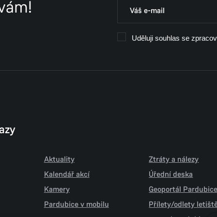
 vám!
Uděluji souhlas se zpraco
kazy
Aktuality
Ztráty a nálezy
Kalendář akcí
Úřední deska
Kamery
Geoportál Pardubic
Pardubice v mobilu
Přílety/odlety letiš