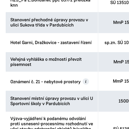
HZS_Pa L.Bohdaneč ppč 837/2 přeložka
SÚ 1351
knn
Stanovení přechodné úpravy provozu v
MmP 15
ulici Sukova třída v Pardubicích
Hotel Garni, Dražkovice - zastavení řízení
sp.zn. SÚ 1
Veřejná vyhláška o možnosti převzít
MmP 15
písemnost
MmP 15
Oznámení č. 21 - nebytové prostory
Stanovení místní úpravy provozu v ulici U
1500
Sportovní školy v Pardubicích
Výzva-vyjádření k podanému odvolání
proti usnesení-procesnímu rozhodnutí ve