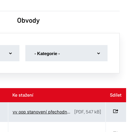
Obvody
-
- Kategorie -
Kategorie
-
Dotace
Dražební vyhlášky
Volby
Ke stažení
Ke stažení
Sdílet
Sdílet
Volná místa magistrát
vv oop stanovení přechodné úpravy Smažilová Legionářská
[PDF, 547 kB]