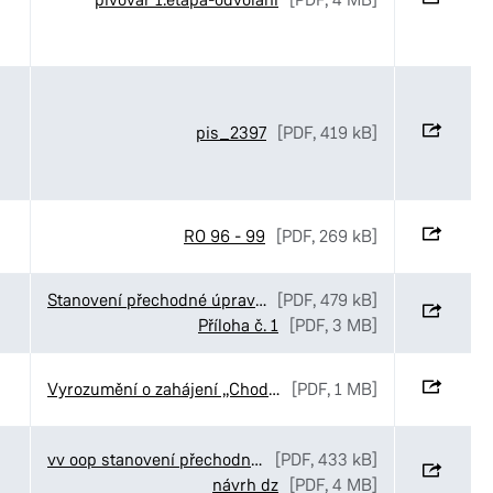
pis_2397
[PDF, 419 kB]
RO 96 - 99
[PDF, 269 kB]
Stanovení přechodné úpravy provozu v ulici Kyjevská v Pardubicích
[PDF, 479 kB]
Příloha č. 1
[PDF, 3 MB]
Vyrozumění o zahájení „Chodníky v ulici Staňkova“, Pardubice
[PDF, 1 MB]
vv oop stanovení přechodné úpravy Elpo Kostěnice
[PDF, 433 kB]
návrh dz
[PDF, 4 MB]