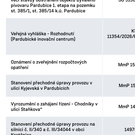
věci stavby odstranění objektů bývalého
SÚ 513
pivovaru Pardubice 1. etapa na pozemku
st. 385/1, st. 385/14 k.ú. Pardubice
K
Veřejná vyhláška - Rozhodnutí
11354/2026
(Pardubické inovační centrum)
Oznámení o zveřejnění rozpočtových
MmP 15
opatření
Stanovení přechodné úpravy provozu v
MmP 15
ulici Kyjevská v Pardubicích
Vyrozumění o zahájení řízení - Chodníky v
MmP 14
ulici Staňkova“
Stanovení přechodné úpravy provozu na
silnici č. II/340 a č. III/34044 v obci
1497