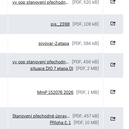
vv oop stanovení přechodné úpravy Maping MUDr. Ducháčkové
[PDF, 520 kB]
pis_2398
[PDF, 108 kB]
pivovar-2.etapa
[PDF, 384 kB]
vv oop stanovení přechodné úpravy SmP Bartoňova
[PDF, 456 kB]
situace DIO 7 etapa DI
[PDF, 2 MB]
MmP 152076 2026
[PDF, 1 MB]
Stanovení přechodné úpravy provozu v ulicích Luční_Ve Stezkách a K Pardubičkám v Pardubicích
[PDF, 457 kB]
Příloha č. 1
[PDF, 10 MB]