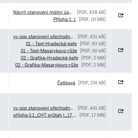
Návrh stanovení místní úpravy provozu v ulicích Luční_Ve Stezkách a K Pardubičkám
[PDF, 438 kB]
Příloha č. 1
[PDF, 10 MB]
vv oop stanovení přechodné úpravy MOI středové ostrůvky
[PDF, 431 kB]
01 - Text-Hradecká-keře
[PDF, 93 kB]
01 - Text-Masarykovo-růže
[PDF, 92 kB]
02 - Grafika-Hradecká-keře
[PDF, 2 MB]
02 - Grafika-Masarykovo-růže
[PDF, 2 MB]
Češkova
[PDF, 274 kB]
vv oop stanovení přechodné úpravy provozu CHládek Tintěra Čankovice objízdná trasa
[PDF, 441 kB]
příloha č.1_CHT průtah I_17 Čankovice
[PDF, 17 MB]