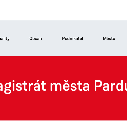
ality
Občan
Podnikatel
Město
agistrát města Pard