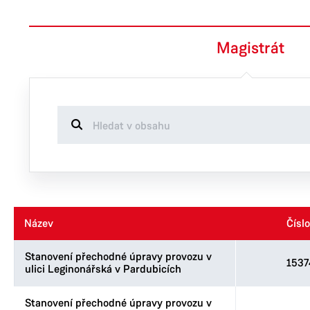
Magistrát
Název
Název
Číslo
Číslo
Stanovení přechodné úpravy provozu v
1537
ulici Leginonářská v Pardubicích
Stanovení přechodné úpravy provozu v