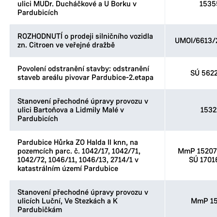
ulici MUDr. Ducháčkové a U Borku v
1535
Pardubicích
ROZHODNUTÍ o prodeji silničního vozidla
UMOI/6613/
zn. Citroen ve veřejné dražbě
Povolení odstranění stavby: odstranění
SÚ 562
staveb areálu pivovar Pardubice-2.etapa
Stanovení přechodné úpravy provozu v
ulici Bartoňova a Lidmily Malé v
1532
Pardubicích
Pardubice Hůrka ZO Halda II knn, na
pozemcích parc. č. 1042/17, 1042/71,
MmP 152076
1042/72, 1046/11, 1046/13, 2714/1 v
SÚ 1701
katastrálním území Pardubice
Stanovení přechodné úpravy provozu v
ulicích Luční, Ve Stezkách a K
MmP 15
Pardubičkám