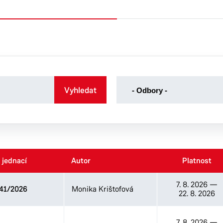
-
Vyhledat
- Odbory -
Odbory
-
Kancelář tajemníka
Odbor dopravy
Odbor ekonomický
 jednací
 jednací
Autor
Autor
Platnost
Platnost
Odbor majetku a investic
Odbor sociálních věcí
7. 8. 2026
—
41/2026
Monika Krištofová
Odbor správních agend
22. 8. 2026
Odbor školství, kultury a
sportu
7. 8. 2026
—