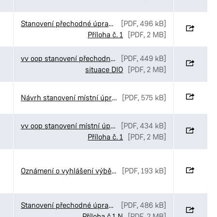
Stanovení přechodné úpravy provozu v ulici Havlíčkova v Pardubicích
[PDF, 496 kB]
Příloha č. 1
[PDF, 2 MB]
vv oop stanovení přechodné úpravy Gasco Krátká
[PDF, 449 kB]
situace DIO
[PDF, 2 MB]
Návrh stanovení místní úpravy v ulici Palackého třída v Pardubicích
[PDF, 575 kB]
vv oop stanovení místní úpravy provozu Rokytno
[PDF, 434 kB]
Příloha č. 1
[PDF, 2 MB]
Oznámení o vyhlášení výběrového řízení č. 52-2026
[PDF, 193 kB]
Stanovení přechodné úpravy provozu v ulici Palackého třída v Pardubicích
[PDF, 486 kB]
Příloha č.1 N
[PDF, 2 MB]