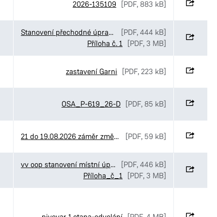
2026-135109
[PDF, 883 kB]
Stanovení přechodné úpravy provozu v ulici Sukova třída v Pardubicích
[PDF, 444 kB]
Příloha č. 1
[PDF, 3 MB]
zastavení Garni
[PDF, 223 kB]
OSA_P-619_26-D
[PDF, 85 kB]
21 do 19.08.2026 záměr změny NS
[PDF, 59 kB]
vv oop stanovení místní úpravy OD U Sportovní školy
[PDF, 446 kB]
Příloha_č_1
[PDF, 3 MB]
pivovar 1.etapa-odvolání
[PDF, 4 MB]