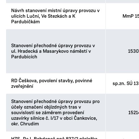
Návrh stanovení místní úpravy provozu v
ulicích Luční, Ve Stezkách a K
MmP 15
Pardubičkám
Stanovení přechodné úpravy provozu v
ul. Hradecká a Masarykovo náměstí v
1530
Pardubicích
RD Češkova, povolení stavby, povinné
sp.zn. SÚ 1
zveřejnění
Stanovení přechodné úpravy provozu pro
účely označení objízdných tras v
souvislosti se záměrem provedení
1521
uzavírky silnice č. I/17 v obci Čankovice,
okr. Chrudim