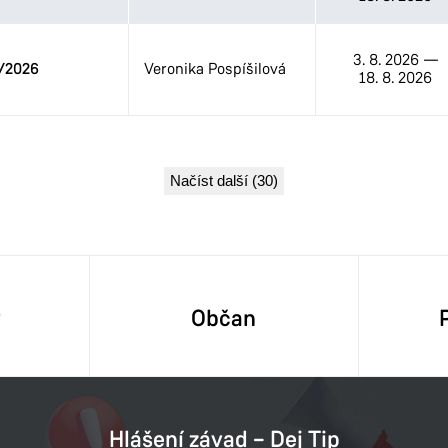
3. 8. 2026
—
/2026
Veronika Pospíšilová
18. 8. 2026
Načíst další (30)
y
Občan
Hlášení závad – Dej Tip